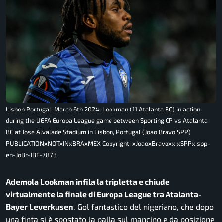
Lisbon Portugal, March 6th 2024: Lookman (11 Atalanta BC) in action
during the UEFA Europa League game between Sporting CP vs Atalanta
BC at Jose Alvalade Stadium in Lisbon, Portugal (Joao Bravo SPP)
PUBLICATIONxNOTxINxBRAxMEX Copyright: xJoaoxBravoxx xSPPx spp-
en-JoBr-JBF-7873
Ademola Lookman infila la tripletta e chiude
virtualmente la finale di Europa League tra Atalanta-
Bayer Leverkusen
. Gol fantastico del nigeriano, che dopo
una finta si è spostato la palla sul mancino e da posizione