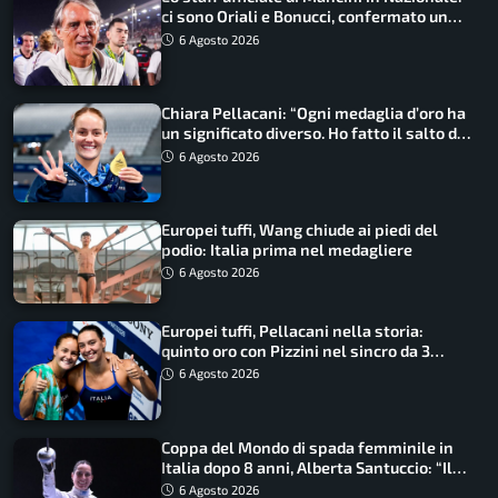
ci sono Oriali e Bonucci, confermato un
ritorno
6 Agosto 2026
Chiara Pellacani: “Ogni medaglia d’oro ha
un significato diverso. Ho fatto il salto di
qualità”
6 Agosto 2026
Europei tuffi, Wang chiude ai piedi del
podio: Italia prima nel medagliere
6 Agosto 2026
Europei tuffi, Pellacani nella storia:
quinto oro con Pizzini nel sincro da 3
metri
6 Agosto 2026
Coppa del Mondo di spada femminile in
Italia dopo 8 anni, Alberta Santuccio: “Il
lavoro dà sempre i suoi frutti”
6 Agosto 2026