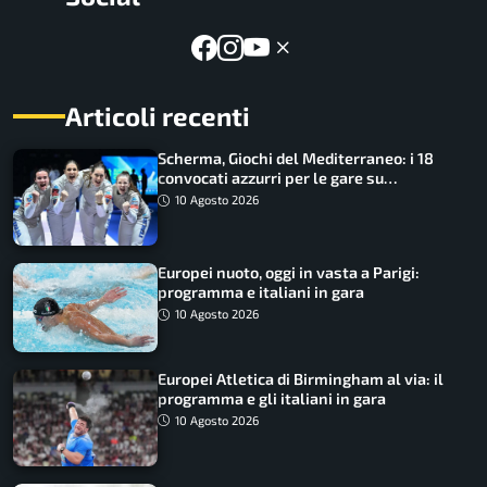
Articoli recenti
Scherma, Giochi del Mediterraneo: i 18
convocati azzurri per le gare su
SportFaceTV
10 Agosto 2026
Europei nuoto, oggi in vasta a Parigi:
programma e italiani in gara
10 Agosto 2026
Europei Atletica di Birmingham al via: il
programma e gli italiani in gara
10 Agosto 2026