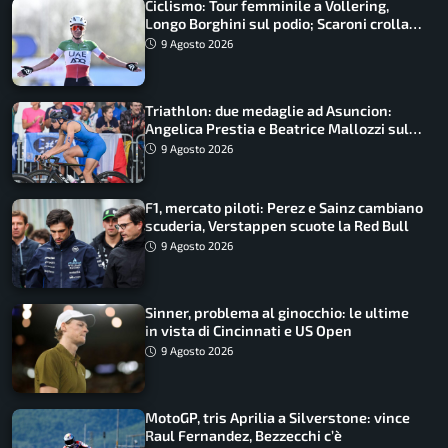
Ciclismo: Tour femminile a Vollering,
Longo Borghini sul podio; Scaroni crolla
in Polonia
9 Agosto 2026
Triathlon: due medaglie ad Asuncion:
Angelica Prestia e Beatrice Mallozzi sul
podio
9 Agosto 2026
F1, mercato piloti: Perez e Sainz cambiano
scuderia, Verstappen scuote la Red Bull
9 Agosto 2026
Sinner, problema al ginocchio: le ultime
in vista di Cincinnati e US Open
9 Agosto 2026
MotoGP, tris Aprilia a Silverstone: vince
Raul Fernandez, Bezzecchi c’è