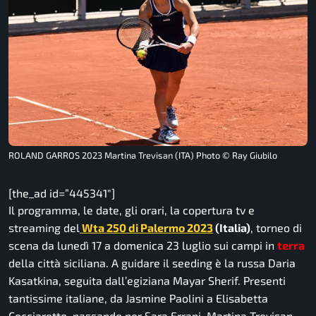
ROLAND GARROS 2023 Martina Trevisan (ITA) Photo © Ray Giubilo
[the_ad id=”445341″]
Il programma, le date, gli orari, la copertura tv e
streaming del
Wta 250 di Palermo 2023
(Italia)
, torneo di
scena da lunedì 17 a domenica 23 luglio sui campi in
terra
della città siciliana. A guidare il seeding è la russa Daria
Kasatkina, seguita dall’egiziana Mayar Sherif. Presenti
tantissime italiane, da Jasmine Paolini a Elisabetta
Cocciaretto, passando per Sara Errani, Martina Trevisan,