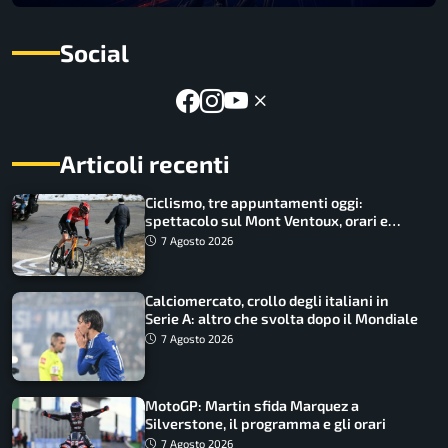
Social
Articoli recenti
Ciclismo, tre appuntamenti oggi:
spettacolo sul Mont Ventoux, orari e
come vederli
7 Agosto 2026
Calciomercato, crollo degli italiani in
Serie A: altro che svolta dopo il Mondiale
7 Agosto 2026
MotoGP: Martin sfida Marquez a
Silverstone, il programma e gli orari
7 Agosto 2026