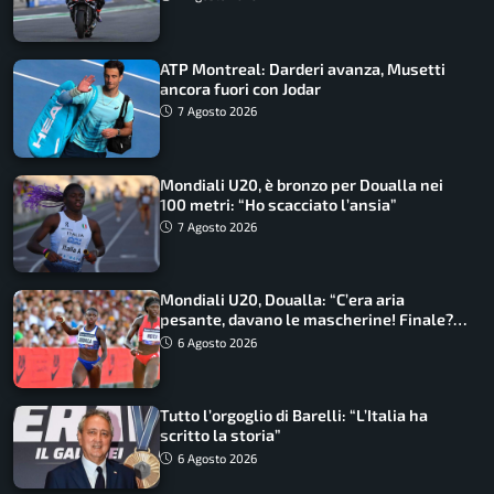
ATP Montreal: Darderi avanza, Musetti
ancora fuori con Jodar
7 Agosto 2026
Mondiali U20, è bronzo per Doualla nei
100 metri: “Ho scacciato l’ansia”
7 Agosto 2026
Mondiali U20, Doualla: “C’era aria
pesante, davano le mascherine! Finale?
Non ho nulla da perdere”
6 Agosto 2026
Tutto l’orgoglio di Barelli: “L’Italia ha
scritto la storia”
6 Agosto 2026