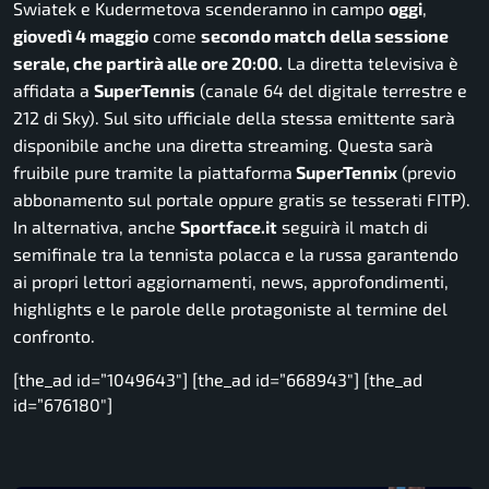
Swiatek e Kudermetova scenderanno in campo
oggi
,
giovedì 4 maggio
come
secondo match della sessione
serale, che partirà alle ore 20:00.
La diretta televisiva è
affidata a
SuperTennis
(canale 64 del digitale terrestre e
212 di Sky). Sul sito ufficiale della stessa emittente sarà
disponibile anche una diretta streaming. Questa sarà
fruibile pure tramite la piattaforma
SuperTennix
(previo
abbonamento sul portale oppure gratis se tesserati FITP).
In alternativa, anche
Sportface.it
seguirà il match di
semifinale tra la tennista polacca e la russa garantendo
ai propri lettori aggiornamenti, news, approfondimenti,
highlights e le parole delle protagoniste al termine del
confronto.
[the_ad id=”1049643″] [the_ad id=”668943″] [the_ad
id=”676180″]