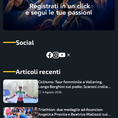
Social
Articoli recenti
Ciclismo: Tour femminile a Vollering,
Longo Borghini sul podio; Scaroni crolla
in Polonia
9 Agosto 2026
Triathlon: due medaglie ad Asuncion:
Angelica Prestia e Beatrice Mallozzi sul