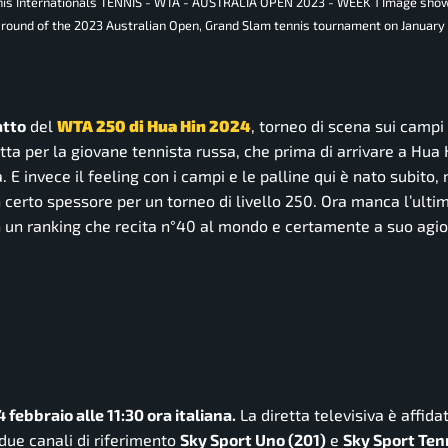
nnis Internationals TENNIS - WTA - AUSTRALIA OPEN 2023 - WEEK 1 Image show
th round of the 2023 Australian Open, Grand Slam tennis tournament on January 
atto
del
WTA 250 di Hua Hin 2024
, torneo di scena sui camp
tta per la giovane tennista russa, che prima di arrivare a Hua
 E invece il feeling con i campi e le palline qui è nato subito
 certo spessore per un torneo di livello 250. Ora manca l’ultim
on un ranking che recita n°40 al mondo e certamente a suo agi
 febbraio alle 11:30 ora italiana.
La diretta televisiva è affida
due canali di riferimento
Sky Sport Uno (201)
e
Sky Sport Ten