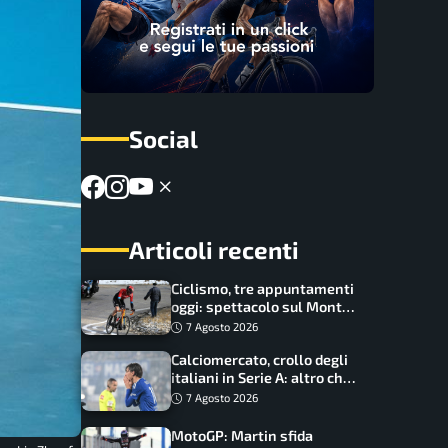
Social
Articoli recenti
Ciclismo, tre appuntamenti
oggi: spettacolo sul Mont
Ventoux, orari e come
7 Agosto 2026
vederli
Calciomercato, crollo degli
italiani in Serie A: altro che
svolta dopo il Mondiale
7 Agosto 2026
MotoGP: Martin sfida