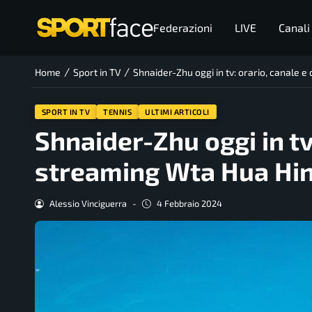
Federazioni
LIVE
Canali
/
/
Home
Sport in TV
Shnaider-Zhu oggi in tv: orario, canale 
SPORT IN TV
TENNIS
ULTIMI ARTICOLI
Shnaider-Zhu oggi in tv
streaming Wta Hua Hi
Alessio Vinciguerra
-
4 Febbraio 2024