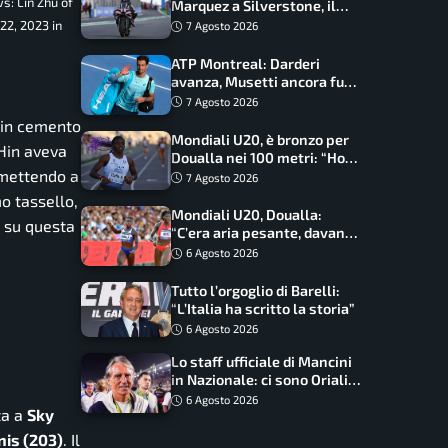
s: Lin Zhu of
Marquez a Silverstone, il
programma e gli orari
22, 2023 in
7 Agosto 2026
ATP Montreal: Darderi
avanza, Musetti ancora fuori
con Jodar
7 Agosto 2026
i in cemento
Mondiali U20, è bronzo per
 Hin aveva
Doualla nei 100 metri: “Ho
, mettendo a
scacciato l’ansia”
7 Agosto 2026
o tassello,
Mondiali U20, Doualla:
o su questa
“C’era aria pesante, davano
le mascherine! Finale? Non
6 Agosto 2026
ho nulla da perdere”
Tutto l’orgoglio di Barelli:
“L’Italia ha scritto la storia”
6 Agosto 2026
Lo staff ufficiale di Mancini
in Nazionale: ci sono Oriali e
Bonucci, confermato un
6 Agosto 2026
ta a
Sky
ritorno
nis (203)
. Il