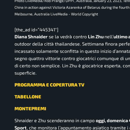
Photo LiveMedia/Rob Prange/DPPI , Australia, January 23, 2023, Te
China in action against Victoria Azarenka of Belarus during the four
Melbourne, Australia LiveMedia - World Copyright
[the_ad id=”445341″]
Diana Shnaider
se la vedrà contro
Lin Zhu
nell’
ultimo 
outdoor della città thailandese. Settimana finora perfe
incassato solamente sconfitta in questo inizio d’annata.
segno quattro vittorie contro giocatrici comunque di un
di certo non semplice. Lin Zhu è giocatrice esperta, c
superficie.
PROGRAMMA E COPERTURA TV
TABELLONE
MONTEPREMI
Shnaider e Zhu scenderanno in campo
oggi, domenica 4
Sport
, che monitora l’appuntamento asiatico tramite i 