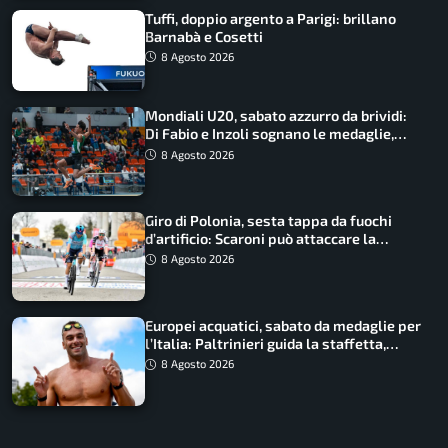
Tuffi, doppio argento a Parigi: brillano
Barnabà e Cosetti
8 Agosto 2026
Mondiali U20, sabato azzurro da brividi:
Di Fabio e Inzoli sognano le medaglie,
Castellani e Succo in finale
8 Agosto 2026
Giro di Polonia, sesta tappa da fuochi
d’artificio: Scaroni può attaccare la
maglia di Lemmen
8 Agosto 2026
Europei acquatici, sabato da medaglie per
l’Italia: Paltrinieri guida la staffetta,
Barnabà sogna l’oro dalle grandi altezze
8 Agosto 2026