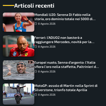
Articoli recenti
Mondiali U20: Serena Di Fabio nella
storia, oro dominio totale nei 5000 di
marcia
8 Agosto 2026
Ferrari: l’ADUO2 non basterà a
raggiungere Mercedes, novità per la
Macarena
8 Agosto 2026
Europei nuoto, Senna d’argento: l’Italia
sfiora l’oro nella staffetta, Paltrinieri da
urlo, il bilancio azzurro
8 Agosto 2026
MotoGP: assolo di Martin nella Sprint di
Silverstone, trionfo totale Aprilia
8 Agosto 2026