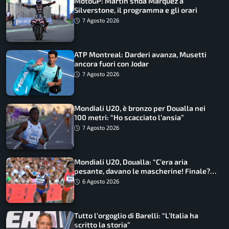
MotoGP: Martin sfida Marquez a
Silverstone, il programma e gli orari
7 Agosto 2026
ATP Montreal: Darderi avanza, Musetti
ancora fuori con Jodar
7 Agosto 2026
Mondiali U20, è bronzo per Doualla nei
100 metri: “Ho scacciato l’ansia”
7 Agosto 2026
Mondiali U20, Doualla: “C’era aria
pesante, davano le mascherine! Finale?
Non ho nulla da perdere”
6 Agosto 2026
Tutto l’orgoglio di Barelli: “L’Italia ha
scritto la storia”