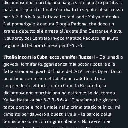
diciannovenne marchigiana ha già vinto quattro partite. Il
pass per i quarti di finale è arrivato in seguito al successo
per 6-2 3-6 6-4 sull’ottava testa di serie Yuliya Hatouka.
Nel pomeriggio è caduta Giorgia Pedone, che dopo un
grande debutto si è arresa all’ex stellina Destanee Aiava.
Nel derby del Centrale invece Matilde Paoletti ha avuto
ragione di Deborah Chiesa per 6-4 7-5.
l’Italia incontra Cuba, ecco Jennifer Ruggeri
– Da lunedì a
giovedì, Jennifer Ruggeri senza mai poter riposare si è
fatta strada ai quarti di finale dell’
ATV
Tennis
Open
. Dopo
un ottimo cammino nel tabellone cadetto ed una
sorprendente vittoria contro Camilla Rosatello, la
diciannovenne marchigiana ha estromesso dal torneo
Yuliya Hatouka per 6-2 3-6 6-4. “Quest’anno ho giocato
tante partite e non è male nella prima stagione in cui mi
cimento per davvero a questi livelli – le parole della
tennista azzurra con origini cubane -. Non avrei mai