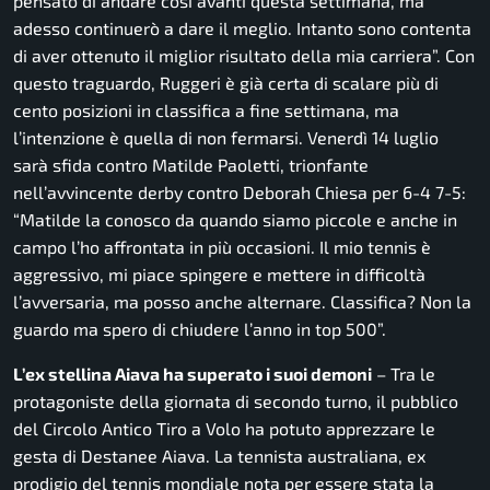
pensato di andare così avanti questa settimana, ma
adesso continuerò a dare il meglio. Intanto sono contenta
di aver ottenuto il miglior risultato della mia carriera”. Con
questo traguardo, Ruggeri è già certa di scalare più di
cento posizioni in classifica a fine settimana, ma
l’intenzione è quella di non fermarsi. Venerdì 14 luglio
sarà sfida contro Matilde Paoletti, trionfante
nell’avvincente derby contro Deborah Chiesa per 6-4 7-5:
“Matilde la conosco da quando siamo piccole e anche in
campo l’ho affrontata in più occasioni. Il mio
tennis
è
aggressivo, mi piace spingere e mettere in difficoltà
l’avversaria, ma posso anche alternare. Classifica? Non la
guardo ma spero di chiudere l’anno in top 500”.
L’ex stellina Aiava ha superato i suoi demoni
– Tra le
protagoniste della giornata di secondo turno, il pubblico
del Circolo Antico Tiro a Volo ha potuto apprezzare le
gesta di Destanee Aiava. La tennista australiana, ex
prodigio del
tennis
mondiale nota per essere stata la