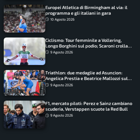
Europei Atletica di Birmingham al via: il
programma e gli italiani in gara
10 Agosto 2026
Ciclismo: Tour femminile a Vollering,
Longo Borghini sul podio; Scaroni crolla
in Polonia
9 Agosto 2026
Triathlon: due medaglie ad Asuncion:
Angelica Prestia e Beatrice Mallozzi sul
podio
9 Agosto 2026
F1, mercato piloti: Perez e Sainz cambiano
scuderia, Verstappen scuote la Red Bull
9 Agosto 2026