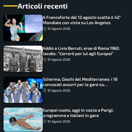
Articoli recenti
A Francoforte dal 12 agosto scatta il 42°
Mondiale con vista su Los Angeles
10 Agosto 2026
Addio a Livio Berruti, eroe di Roma 1960.
Jacobs: “Correrò per lui agli Europei”
10 Agosto 2026
Scherma, Giochi del Mediterraneo: i 18
convocati azzurri per le gare su
SportFaceTV
10 Agosto 2026
Europei nuoto, oggi in vasta a Parigi:
programma e italiani in gara
10 Agosto 2026