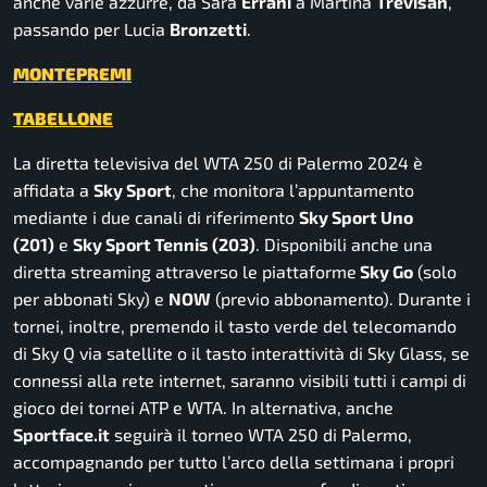
anche varie azzurre, da Sara
Errani
a Martina
Trevisan
,
passando per Lucia
Bronzetti
.
MONTEPREMI
TABELLONE
La diretta televisiva del WTA 250 di Palermo 2024 è
affidata a
Sky Sport
, che monitora l’appuntamento
mediante i due canali di riferimento
Sky Sport Uno
(201)
e
Sky Sport Tennis (203)
. Disponibili anche una
diretta streaming attraverso le piattaforme
Sky Go
(solo
per abbonati Sky) e
NOW
(previo abbonamento).
Durante i
tornei, inoltre, premendo il tasto verde del telecomando
di Sky Q via satellite o il tasto interattività di Sky Glass, se
connessi alla rete internet, saranno visibili tutti i campi di
gioco dei tornei ATP e WTA.
In alternativa, anche
Sportface.it
seguirà il torneo WTA 250 di Palermo,
accompagnando per tutto l’arco della settimana i propri