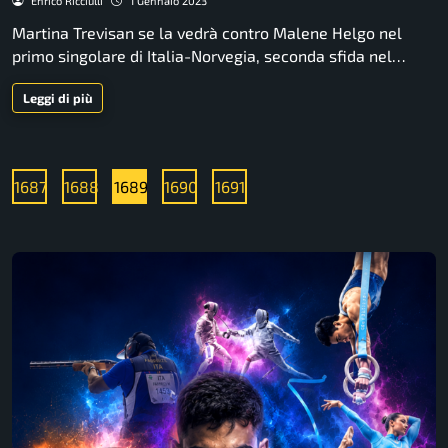
Enrico Ricciulli
1 Gennaio 2023
Martina Trevisan se la vedrà contro Malene Helgo nel
primo singolare di Italia-Norvegia, seconda sfida nel…
Leggi di più
1687
1688
1689
1690
1691