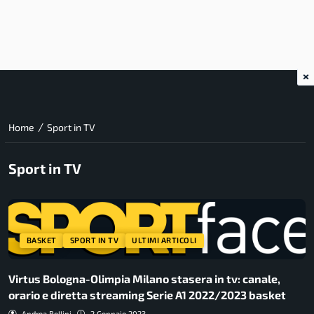
×
/
Home
Sport in TV
Sport in TV
BASKET
SPORT IN TV
ULTIMI ARTICOLI
Virtus Bologna-Olimpia Milano stasera in tv: canale,
orario e diretta streaming Serie A1 2022/2023 basket
Andrea Bellini
2 Gennaio 2023