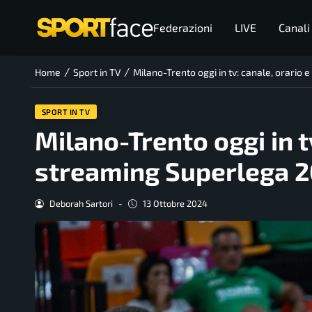
Federazioni
LIVE
Canali
/
/
Home
Sport in TV
Milano-Trento oggi in tv: canale, orario
SPORT IN TV
Milano-Trento oggi in tv
streaming Superlega 2
Deborah Sartori
-
13 Ottobre 2024