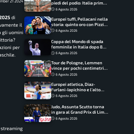
tember 21 2024
piedi del podio: Italia prima
nel medagliere
6 Agosto 2026
2025
di
Europei tuffi, Pellacani nella
storia: quinto oro con Pizzini
ovamente il
nel sincro da 3 metri
6 Agosto 2026
 gli uomini
ittoria?
Coppa del Mondo di spada
azioni per
femminile in Italia dopo 8
anni, Alberta Santuccio: “Il
6 Agosto 2026
aschile.
lavoro dà sempre i suoi
Tour de Pologne, Lemmen
frutti”
vince per pochi centimetri
su Scaroni: maxi-caduta e
6 Agosto 2026
tappa accorciata
Europei atletica, Diaz-
Furlani-Iapichino e l’alto
azzurro: l’Italia sogna nei
6 Agosto 2026
salti
Judo, Assunta Scutto torna
in gara al Grand Prix di Lima:
17 azzurri convocati
6 Agosto 2026
a streaming