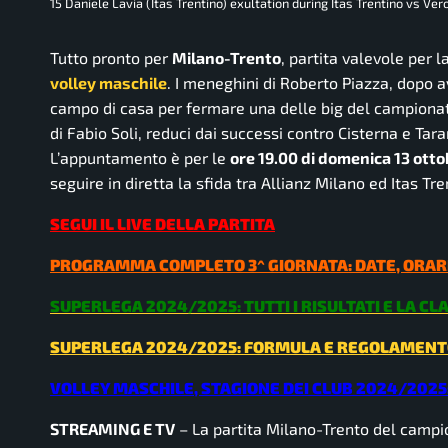
15 Daniele Lavia (Itas Trentino) exultation during Itas Trentino vs V
Tutto pronto per
Milano-Trento
, partita valevole per 
volley maschile
. I meneghini di Roberto Piazza, dopo 
campo di casa per fermare una delle big del campionato
di Fabio Soli, reduci dai successi contro Cisterna e Tar
L’appuntamento è per le
ore 19.00 di domenica 13 ott
seguire in diretta la sfida tra Allianz Milano ed Itas T
SEGUI IL LIVE DELLA PARTITA
PROGRAMMA COMPLETO 3^ GIORNATA: DATE, ORARI
SUPERLEGA 2024/2025: TUTTI I RISULTATI E LA CL
SUPERLEGA 2024/2025: FORMULA E REGOLAMEN
VOLLEY MASCHILE, STAGIONE DEI CLUB 2024/2025:
STREAMING E TV
– La partita Milano-Trento del campio