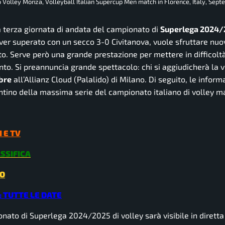
ero Volley Monza, Volleyball Italian Supercup Men match in Florence, Italy, Sep
la terza giornata di andata del campionato di
Superlega 2024/
aver superato con un secco 3-0 Civitanova, vuole sfruttare nu
. Serve però una grande prestazione per mettere in difficoltà
anto. Si preannuncia grande spettacolo: chi si aggiudicherà la v
obre
all’Allianz Cloud (Palalido) di Milano. Di seguito, le inform
rentino della massima serie del campionato italiano di volley m
 E TV
ASSIFICA
TO
 TUTTE LE DATE
nato di Superlega 2024/2025 di volley sarà visibile in dirett