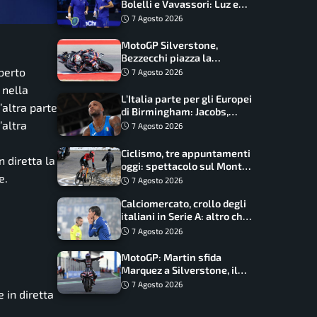
Bolelli e Vavassori: Luz e
Matos fermano gli azzurri
7 Agosto 2026
MotoGP Silverstone,
Bezzecchi piazza la
zampata: Aprilia domina,
oberto
7 Agosto 2026
Bagnaia costretto al Q1
 nella
L’Italia parte per gli Europei
’altra parte
di Birmingham: Jacobs,
Tamberi e Battocletti
’altra
7 Agosto 2026
guidano una spedizione
record
Ciclismo, tre appuntamenti
n diretta la
oggi: spettacolo sul Mont
e.
Ventoux, orari e come
7 Agosto 2026
vederli
Calciomercato, crollo degli
italiani in Serie A: altro che
svolta dopo il Mondiale
7 Agosto 2026
MotoGP: Martin sfida
Marquez a Silverstone, il
programma e gli orari
7 Agosto 2026
 in diretta