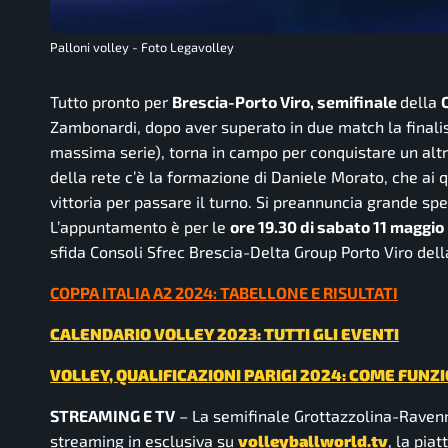
Palloni volley - Foto Legavolley
Tutto pronto per
Brescia-Porto Viro, semifinale
della
Zambonardi, dopo aver superato in due match la finalis
massima serie), torna in campo per conquistare un altro 
della rete c’è la formazione di Daniele Morato, che ai q
vittoria per passare il turno. Si preannuncia grande spet
L’appuntamento è per le
ore 19.30 di sabato 11 maggio
sfida Consoli Sfrec Brescia-Delta Group Porto Viro dell
COPPA ITALIA A2 2024: TABELLONE E RISULTATI
CALENDARIO VOLLEY 2023: TUTTI GLI EVENTI
VOLLEY, QUALIFICAZIONI PARIGI 2024: COME FUN
STREAMING E TV
– La semifinale Grottazzolina-Ravenna 
streaming in esclusiva su
volleyballworld.tv
, la pia