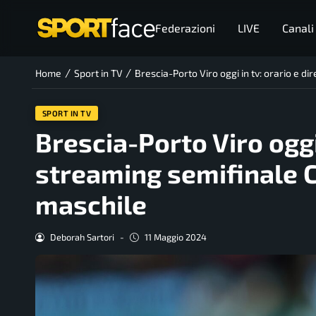
Federazioni
LIVE
Canali
/
/
Home
Sport in TV
Brescia-Porto Viro oggi in tv: orario e d
SPORT IN TV
Brescia-Porto Viro oggi 
streaming semifinale C
maschile
Deborah Sartori
-
11 Maggio 2024