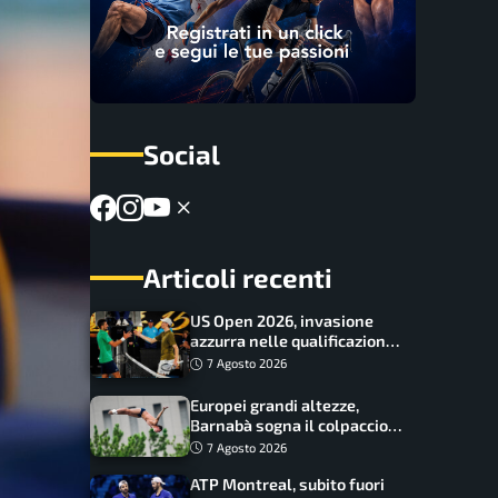
Social
Articoli recenti
US Open 2026, invasione
azzurra nelle qualificazioni:
17 italiani a caccia del main
7 Agosto 2026
draw
Europei grandi altezze,
Barnabà sogna il colpaccio:
è leader a metà gara, Baraldi
7 Agosto 2026
ancora in corsa
ATP Montreal, subito fuori