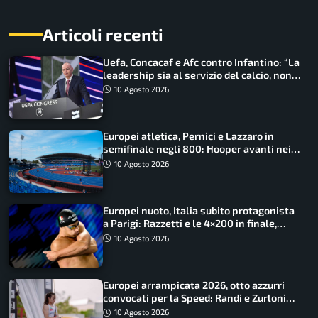
Articoli recenti
Uefa, Concacaf e Afc contro Infantino: “La
leadership sia al servizio del calcio, non
cerchi di dominarlo”
10 Agosto 2026
Europei atletica, Pernici e Lazzaro in
semifinale negli 800: Hooper avanti nei
100, fuori Tecuceanu
10 Agosto 2026
Europei nuoto, Italia subito protagonista
a Parigi: Razzetti e le 4×200 in finale,
Quadarella domina gli 800
10 Agosto 2026
Europei arrampicata 2026, otto azzurri
convocati per la Speed: Randi e Zurloni
guidano l’Italia
10 Agosto 2026