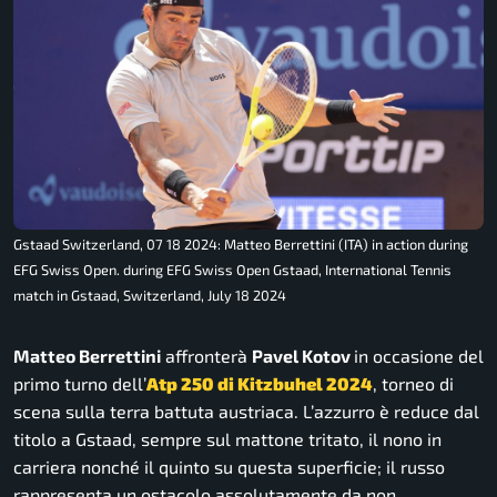
Gstaad Switzerland, 07 18 2024: Matteo Berrettini (ITA) in action during
EFG Swiss Open. during EFG Swiss Open Gstaad, International Tennis
match in Gstaad, Switzerland, July 18 2024
Matteo Berrettini
affronterà
Pavel Kotov
in occasione del
primo turno dell’
Atp 250 di Kitzbuhel 2024
, torneo di
scena sulla terra battuta austriaca. L’azzurro è reduce dal
titolo a Gstaad, sempre sul mattone tritato, il nono in
carriera nonché il quinto su questa superficie; il russo
rappresenta un ostacolo assolutamente da non