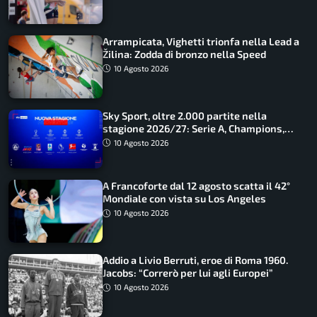
Arrampicata, Vighetti trionfa nella Lead a
Žilina: Zodda di bronzo nella Speed
10 Agosto 2026
Sky Sport, oltre 2.000 partite nella
stagione 2026/27: Serie A, Champions,
Premier e tutte le novità
10 Agosto 2026
A Francoforte dal 12 agosto scatta il 42°
Mondiale con vista su Los Angeles
10 Agosto 2026
Addio a Livio Berruti, eroe di Roma 1960.
Jacobs: “Correrò per lui agli Europei”
10 Agosto 2026