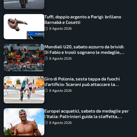
Tuffi, doppio argento a Parigi: brillano
Barnabà e Cosetti
8 Agosto 2026
Mondiali U20, sabato azzurro da brividi:
Di Fabio e Inzoli sognano le medaglie,
Castellani e Succo in finale
8 Agosto 2026
Giro di Polonia, sesta tappa da fuochi
d’artificio: Scaroni può attaccare la
maglia di Lemmen
8 Agosto 2026
Europei acquatici, sabato da medaglie per
l’Italia: Paltrinieri guida la staffetta,
Barnabà sogna l’oro dalle grandi altezze
8 Agosto 2026