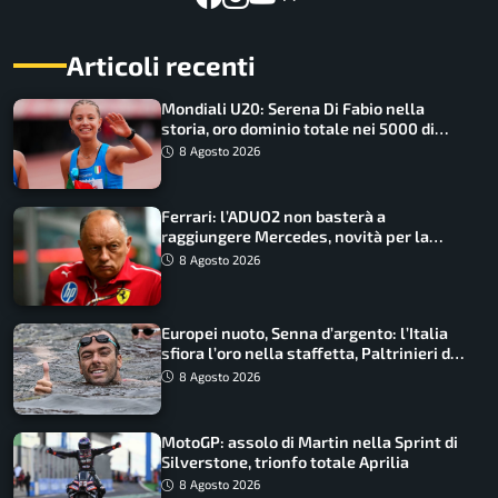
Articoli recenti
Mondiali U20: Serena Di Fabio nella
storia, oro dominio totale nei 5000 di
marcia
8 Agosto 2026
Ferrari: l’ADUO2 non basterà a
raggiungere Mercedes, novità per la
Macarena
8 Agosto 2026
Europei nuoto, Senna d’argento: l’Italia
sfiora l’oro nella staffetta, Paltrinieri da
urlo, il bilancio azzurro
8 Agosto 2026
MotoGP: assolo di Martin nella Sprint di
Silverstone, trionfo totale Aprilia
8 Agosto 2026