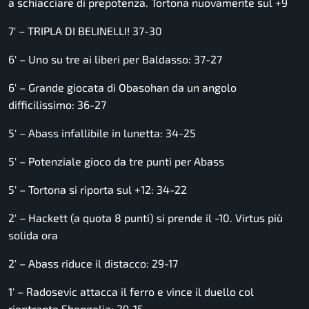
a schiacciare di prepotenza. Tortona nuovamente sul +9
7′ – TRIPLA DI BELINELLI! 37-30
6′ – Uno su tre ai liberi per Baldasso: 37-27
6′ – Grande giocata di Obasohan da un angolo
difficilissimo: 36-27
5′ – Abass infallibile in lunetta: 34-25
5′ – Potenziale gioco da tre punti per Abass
5′ – Tortona si riporta sul +12: 34-22
2′ – Hackett (a quota 8 punti) si prende il -10. Virtus più
solida ora
2′ – Abass riduce il distacco: 29-17
1′ – Radosevic attacca il ferro e vince il duello col
rientrante Shengelia: 29-15