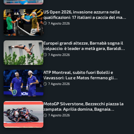
US Open 2026, invasione azzurra nelle
qualificazioni: 17 italiani a caccia del main
draw
7 Agosto 2026
Europei grandi altezze, Barnabà sogna il
colpaccio: è leader a metà gara, Baraldi
ancora in corsa
7 Agosto 2026
ATP Montreal, subito fuori Bolelli e
Vavassori: Luz e Matos fermano gli
azzurri
7 Agosto 2026
MotoGP Silverstone, Bezzecchi piazza la
zampata: Aprilia domina, Bagnaia
costretto al Q1
7 Agosto 2026