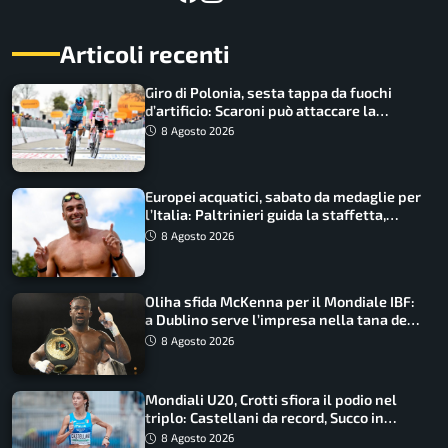
Articoli recenti
Giro di Polonia, sesta tappa da fuochi
d’artificio: Scaroni può attaccare la
maglia di Lemmen
8 Agosto 2026
Europei acquatici, sabato da medaglie per
l’Italia: Paltrinieri guida la staffetta,
Barnabà sogna l’oro dalle grandi altezze
8 Agosto 2026
Oliha sfida McKenna per il Mondiale IBF:
a Dublino serve l’impresa nella tana del
lupo
8 Agosto 2026
Mondiali U20, Crotti sfiora il podio nel
triplo: Castellani da record, Succo in
finale
8 Agosto 2026