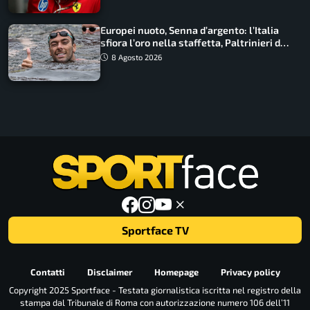
Europei nuoto, Senna d’argento: l’Italia
sfiora l’oro nella staffetta, Paltrinieri da
urlo, il bilancio azzurro
8 Agosto 2026
Sportface TV
Contatti
Disclaimer
Homepage
Privacy policy
Copyright 2025 Sportface - Testata giornalistica iscritta nel registro della
stampa dal Tribunale di Roma con autorizzazione numero 106 dell’11