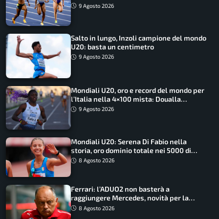
medagliere
9 Agosto 2026
Salto in lungo, Inzoli campione del mondo
U20: basta un centimetro
9 Agosto 2026
Mondiali U20, oro e record del mondo per
l’Italia nella 4×100 mista: Doualla
straordinaria
9 Agosto 2026
Mondiali U20: Serena Di Fabio nella
storia, oro dominio totale nei 5000 di
marcia
8 Agosto 2026
Ferrari: l’ADUO2 non basterà a
raggiungere Mercedes, novità per la
Macarena
8 Agosto 2026