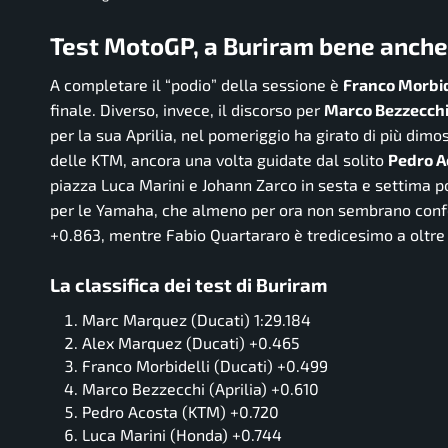
Test MotoGP, a Buriram bene anche M
A completare il “podio” della sessione è
Franco Morbid
finale. Diverso, invece, il discorso per
Marco Bezzecch
per la sua Aprilia, nel pomeriggio ha girato di più dim
delle KTM, ancora una volta guidate dal solito
Pedro A
piazza Luca Marini e Johann Zarco in sesta e settima po
per le Yamaha, che almeno per ora non sembrano confe
+0.863, mentre Fabio Quartararo è tredicesimo a oltre
La classifica dei test di Buriram
Marc Marquez (Ducati) 1:29.184
Alex Marquez (Ducati) +0.465
Franco Morbidelli (Ducati) +0.499
Marco Bezzecchi (Aprilia) +0.610
Pedro Acosta (KTM) +0.720
Luca Marini (Honda) +0.744