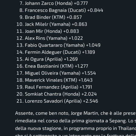
Johann Zarco (Honda) +0.777
Francesco Bagnaia (Ducati) +0.844
Brad Binder (KTM) +0.857
Jack Milelr (Yamaha) +0.863
Joan Mir (Honda) +0.883
Alex Rins (Yamaha) +1.022
Fabio Quartararo (Yamaha) +1.049
Fermin Aldeguer (Ducati) +1.189
Ai Ogura (Aprilia) +1.269
Enea Bastianini (KTM) +1.277
Miguel Oliveira (Yamaha) +1.554
Maverick Vinales (KTM) +1.643
Raul Fernandez (Aprilia) +1.791
Somkiat Chantra (Honda) +2.024
Lorenzo Savadori (Aprilia) +2.546
Assente, come ben noto, Jorge Martin, che è alle prese 
rimediata nel corso della prima giornata a Sepang. Lo 
della nuova stagione, in programma proprio in Thailandi
che si è sottoposto a un intervento per la frattura dell