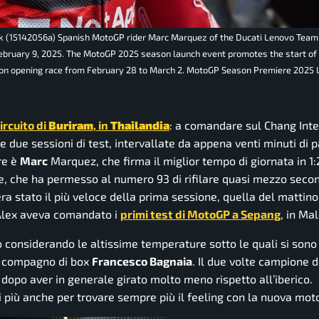
 (15142056a) Spanish MotoGP rider Marc Marquez of the Ducati Lenovo Team
ebruary 9, 2025. The MotoGP 2025 season launch event promotes the start of
son opening race from February 28 to March 2. MotoGP Season Premiere 2025 
ircuito di
Buriram
, in
Thailandia
: a comandare sul Chang Inte
te due sessioni di test, intervallate da appena venti minuti di 
are è
Marc
Marquez, che firma il miglior tempo di giornata in 1
one, che ha permesso al numero 93 di rifilare quasi mezzo seco
, era stato il più veloce della prima sessione, quella del mattino
 Alex aveva comandato i
primi test di MotoGP a Sepang
, in Mal
considerando le altissime temperature sotto le quali si sono 
 al compagno di box
Francesco Bagnaia
. Il due volte campione 
 dopo aver in generale girato molto meno rispetto all’iberico.
i più anche per trovare sempre più il feeling con la nuova mot