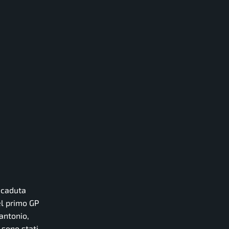
a caduta
el primo GP
antonio,
 sono stati