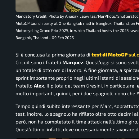
Mandatory Credit: Photo by Anusak Laowilas/NurPhoto/Shutterstock
MotoGP launch party at One Bangkok mall in Bangkok, Thailand, on F
Motorcycling Grand Prix 2025, in which Thailand hosts the 2025 sea
Bangkok, Thailand - 09 Feb 2025
Si è conclusa la prima giornata di
test di MotoGP
sul c
Circuit sono i fratelli
Marquez
. Quest’oggi si sono svol
un totale di otto ore di lavoro. A fine giornata, a spicc
sprint importante proprio negli ultimi istanti di sessi
fratello
Alex
. Il pilota del team Gresini, in particolare
molto importanti, quindi, per i due spagnoli, dopo che
Tempo quindi subito interessante per Marc, soprattutto 
test. Inoltre, lo spagnolo ha rifilato oltre otto decimi
però, non ha completato il time attack nell’ultimo giro,
Quest’ultimo, infatti, deve necessariamente lavorare d