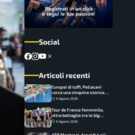
Social
Articoli recenti
Europei di tuffi, Pellacani
cerca una cinquina storica:
Conte e Wang sfidano la
6 Agosto 2026
piattaforma
Tour de France femminile,
altra battaglia tra le big:
Longo Borghini sogna il
6 Agosto 2026
colpo
ATP Montreal, Arnaldi è più