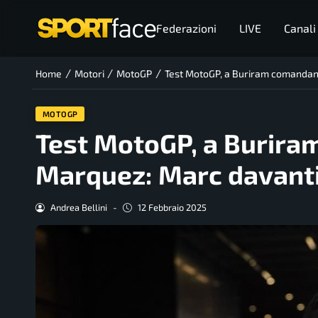
Federazioni
LIVE
Canali
/
/
/
Home
Motori
MotoGP
Test MotoGP, a Buriram comandano 
MOTOGP
Test MotoGP, a Buriram
Marquez: Marc davanti 
Andrea Bellini
-
12 Febbraio 2025