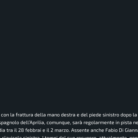
con la frattura della mano destra e del piede sinistro dopo l
spagnolo dell’Aprilia, comunque, sarà regolarmente in pista n
a tra il 28 febbrai e il 2 marzo. Assente anche Fabio Di Giann
a clavicola sinistra. I tempi del suo recupero, attualmente, non