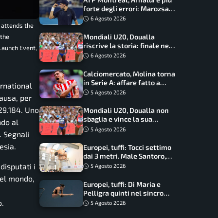
forte degli errori: Marozsan
piegato dopo oltre due ore
6 Agosto 2026
 attends the
Mondiali U20, Doualla
 the
riscrive la storia: finale nei
Launch Event,
100 metri dopo trent’anni
6 Agosto 2026
Calciomercato, Molina torna
in Serie A: affare fatto a
rnational
cifre sorprendenti
5 Agosto 2026
pausa, per
:29.184. Uno
Mondiali U20, Doualla non
sbaglia e vince la sua
ndo al
batteria sui 100 metri:
5 Agosto 2026
. Segnali
quando si disputano le finali
esia.
Europei, tuffi: Tocci settimo
dai 3 metri. Male Santoro,
Wesemann si prende l’oro
disputati i
5 Agosto 2026
del mondo,
Europei, tuffi: Di Maria e
Pelligra quinti nel sincro
misto. Oro all’Ucraina
o.
5 Agosto 2026