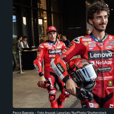
Pecco Bagnaia – Foto Anusak Laowilas/NurPhoto/Shutterstock