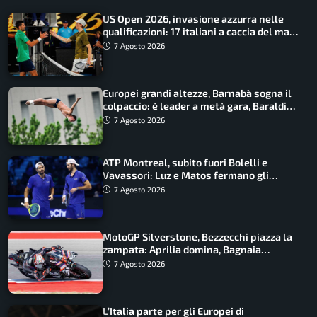
US Open 2026, invasione azzurra nelle
qualificazioni: 17 italiani a caccia del main
draw
7 Agosto 2026
Europei grandi altezze, Barnabà sogna il
colpaccio: è leader a metà gara, Baraldi
ancora in corsa
7 Agosto 2026
ATP Montreal, subito fuori Bolelli e
Vavassori: Luz e Matos fermano gli
azzurri
7 Agosto 2026
MotoGP Silverstone, Bezzecchi piazza la
zampata: Aprilia domina, Bagnaia
costretto al Q1
7 Agosto 2026
L’Italia parte per gli Europei di