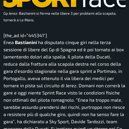
Gp Jerez: Bastianini si ferma nelle libere 3 per problemi alla scapola,
tornerà a Le Mans.
[the_ad id=”445341″]
Enea
Bastianini
ha disputato cinque giri nella terza
sessione di libere del Gp di Spagna ed è poi tornato ai box
lamentando dolori alla spalla. Il pilota della Ducati,
reduce dalla frattura alla scapola destra nel corso della
gara d’esordio stagionale nella gara sprint a Portimao, in
Portogallo, aveva ottenuto il via libera dei medici per
tornare in pista sul circuito di Jerez. Domani non correrà la
gare e oggi niente Sprint Race visto le condizioni fisiche
non ottimali del pilota romagnolo.
“Enea ha troppo male,
sarebbe assurdo prendersi dei rischi, purtroppo non riesce
a resistere più di qualche giro, quindi non ha senso fare la
gara”
, ha dichiarato a Sky Sport, Davide Tardozzi, team
manager della Ducati. Si ipotizza quindi un ritorno nel Gp