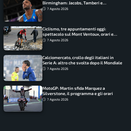
Birmingham: Jacobs, Tamberi e
Battocletti guidano una spedizione
7 Agosto 2026
record
Ciclismo, tre appuntamenti oggi:
spettacolo sul Mont Ventoux, orari e
come vederli
7 Agosto 2026
Calciomercato, crollo degli italiani in
Serie A: altro che svolta dopo il Mondiale
7 Agosto 2026
MotoGP: Martin sfida Marquez a
Silverstone, il programma e gli orari
7 Agosto 2026