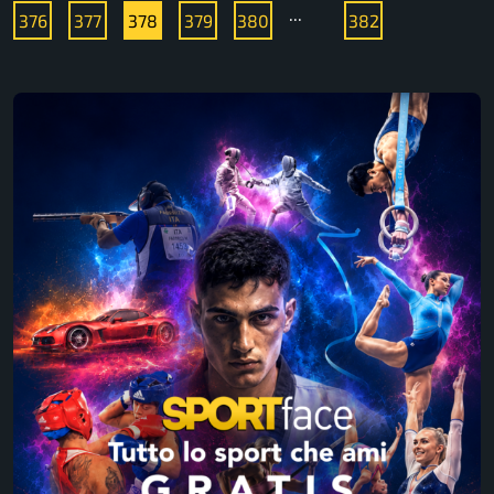
...
376
377
378
379
380
382