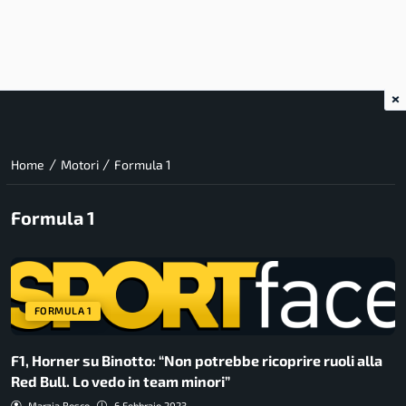
×
/
/
Home
Motori
Formula 1
Formula 1
FORMULA 1
F1, Horner su Binotto: “Non potrebbe ricoprire ruoli alla
Red Bull. Lo vedo in team minori”
Marzia Bosco
6 Febbraio 2023