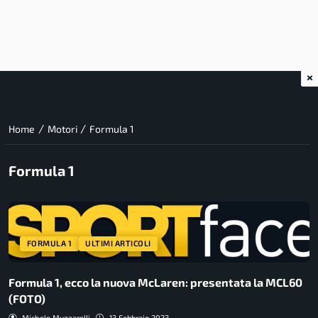
×
/
/
Home
Motori
Formula 1
Formula 1
FORMULA 1
ULTIMI ARTICOLI
Formula 1, ecco la nuova McLaren: presentata la MCL60
(FOTO)
Michele Muzzarelli
13 Febbraio 2023