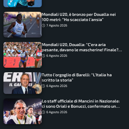
Mondiali U20, è bronzo per Doualla nei
100 metri: “Ho scacciato l’ansia”
7 Agosto 2026
Mondiali U20, Doualla: “C’era aria
pesante, davano le mascherine! Finale?
Non ho nulla da perdere”
6 Agosto 2026
Tutto l’orgoglio di Barelli: “L’Italia ha
scritto la storia”
6 Agosto 2026
Lo staff ufficiale di Mancini in Nazionale:
ci sono Oriali e Bonucci, confermato un
ritorno
6 Agosto 2026