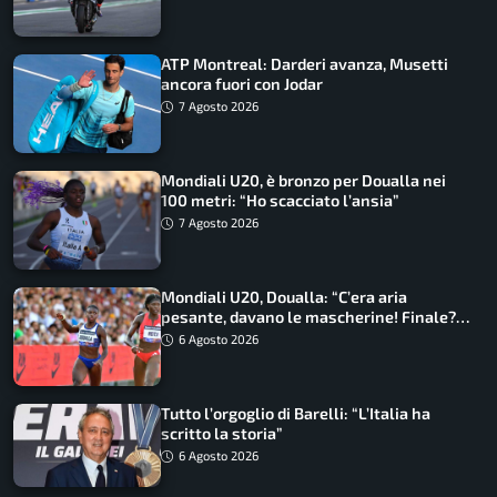
ATP Montreal: Darderi avanza, Musetti
ancora fuori con Jodar
7 Agosto 2026
Mondiali U20, è bronzo per Doualla nei
100 metri: “Ho scacciato l’ansia”
7 Agosto 2026
Mondiali U20, Doualla: “C’era aria
pesante, davano le mascherine! Finale?
Non ho nulla da perdere”
6 Agosto 2026
Tutto l’orgoglio di Barelli: “L’Italia ha
scritto la storia”
6 Agosto 2026