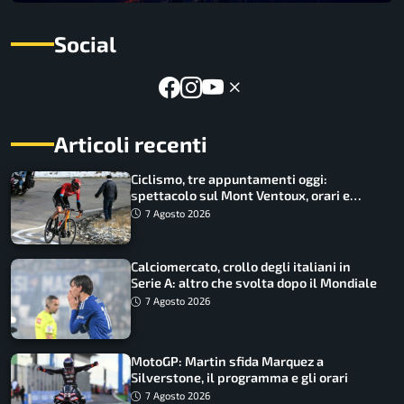
Social
Articoli recenti
Ciclismo, tre appuntamenti oggi:
spettacolo sul Mont Ventoux, orari e
come vederli
7 Agosto 2026
Calciomercato, crollo degli italiani in
Serie A: altro che svolta dopo il Mondiale
7 Agosto 2026
MotoGP: Martin sfida Marquez a
Silverstone, il programma e gli orari
7 Agosto 2026