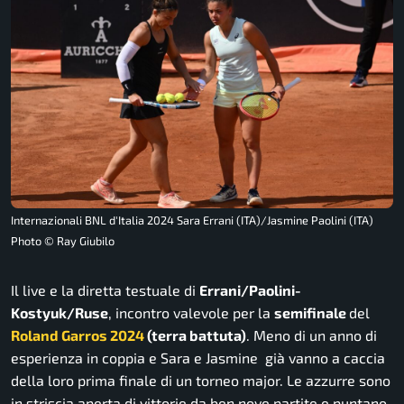
Internazionali BNL d'Italia 2024 Sara Errani (ITA)/Jasmine Paolini (ITA)
Photo © Ray Giubilo
Il live e la diretta testuale di
Errani/Paolini-
Kostyuk/Ruse
, incontro valevole per la
semi
finale
del
Roland Garros 2024
(terra battuta)
. Meno di un anno di
esperienza in coppia e Sara e Jasmine già vanno a caccia
della loro prima finale di un torneo major. Le azzurre sono
in striscia aperta di vittorie da ben nove partite e puntano