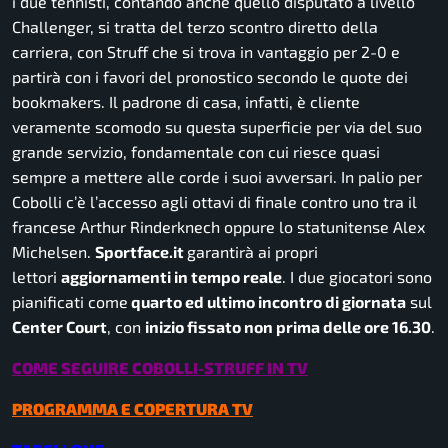
i due tennisti, contando anche quello disputato a livello
Challenger, si tratta del terzo scontro diretto della
carriera, con Struff che si trova in vantaggio per 2-0 e
partirà con i favori del pronostico secondo le quote dei
bookmakers
. Il padrone di casa, infatti, è cliente
veramente scomodo su questa superficie per via del suo
grande servizio, fondamentale con cui riesce quasi
sempre a mettere alle corde i suoi avversari. In palio per
Cobolli c’è l’accesso agli ottavi di finale contro uno tra il
francese Arthur Rinderknech oppure lo statunitense Alex
Michelsen.
Sportface.it
garantirà ai propri
lettori
aggiornamenti in tempo reale
. I due giocatori sono
pianificati come
quarto ed ultimo incontro di giornata
sul
Center Court
, con
inizio fissato non prima delle ore 16.30
.
COME SEGUIRE COBOLLI-STRUFF IN TV
PROGRAMMA E COPERTURA TV