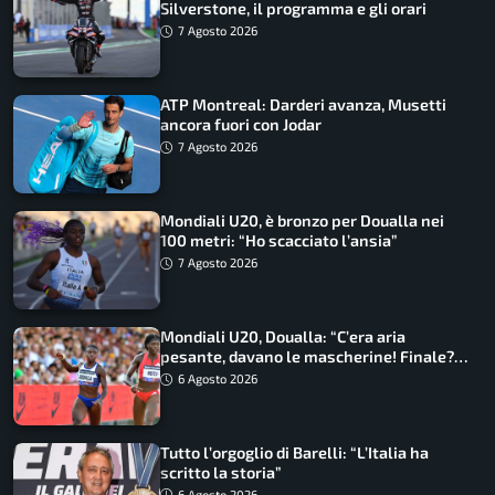
Silverstone, il programma e gli orari
7 Agosto 2026
ATP Montreal: Darderi avanza, Musetti
ancora fuori con Jodar
7 Agosto 2026
Mondiali U20, è bronzo per Doualla nei
100 metri: “Ho scacciato l’ansia”
7 Agosto 2026
Mondiali U20, Doualla: “C’era aria
pesante, davano le mascherine! Finale?
Non ho nulla da perdere”
6 Agosto 2026
Tutto l’orgoglio di Barelli: “L’Italia ha
scritto la storia”
6 Agosto 2026