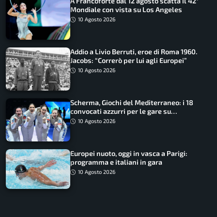
A Francoforte dal 12 agosto scatta il 42°
Mondiale con vista su Los Angeles
10 Agosto 2026
Addio a Livio Berruti, eroe di Roma 1960.
Jacobs: “Correrò per lui agli Europei”
10 Agosto 2026
Scherma, Giochi del Mediterraneo: i 18
convocati azzurri per le gare su
SportFaceTV
10 Agosto 2026
Europei nuoto, oggi in vasca a Parigi:
programma e italiani in gara
10 Agosto 2026