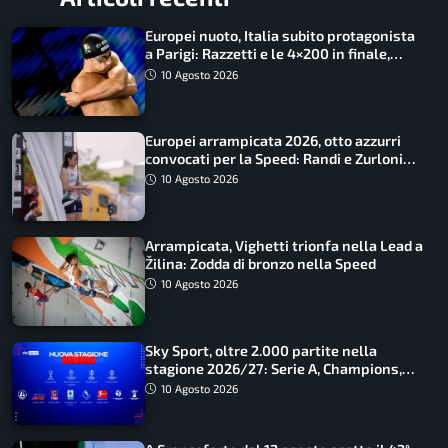
Europei nuoto, Italia subito protagonista
a Parigi: Razzetti e le 4×200 in finale,
Quadarella domina gli 800
10 Agosto 2026
Europei arrampicata 2026, otto azzurri
convocati per la Speed: Randi e Zurloni
guidano l’Italia
10 Agosto 2026
Arrampicata, Vighetti trionfa nella Lead a
Žilina: Zodda di bronzo nella Speed
10 Agosto 2026
Sky Sport, oltre 2.000 partite nella
stagione 2026/27: Serie A, Champions,
Premier e tutte le novità
10 Agosto 2026