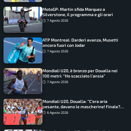
MotoGP: Martin sfida Marquez a
Silverstone, il programma e gli orari
7 Agosto 2026
ATP Montreal: Darderi avanza, Musetti
ancora fuori con Jodar
7 Agosto 2026
Mondiali U20, è bronzo per Doualla nei
100 metri: “Ho scacciato l’ansia”
7 Agosto 2026
Mondiali U20, Doualla: “C’era aria
pesante, davano le mascherine! Finale?
Non ho nulla da perdere”
6 Agosto 2026