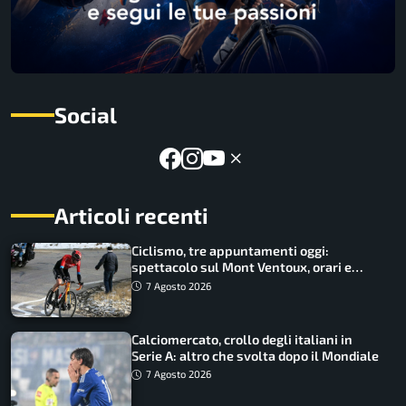
Social
Articoli recenti
Ciclismo, tre appuntamenti oggi:
spettacolo sul Mont Ventoux, orari e
come vederli
7 Agosto 2026
Calciomercato, crollo degli italiani in
Serie A: altro che svolta dopo il Mondiale
7 Agosto 2026