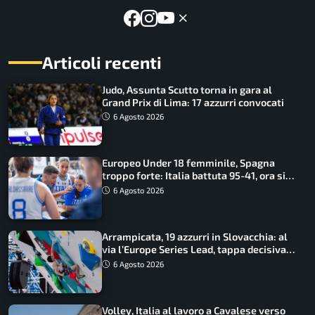
Articoli recenti
Judo, Assunta Scutto torna in gara al
Grand Prix di Lima: 17 azzurri convocati
6 Agosto 2026
Europeo Under 18 femminile, Spagna
troppo forte: Italia battuta 95-41, ora si
gioca il Mondiale
6 Agosto 2026
Arrampicata, 19 azzurri in Slovacchia: al
via l’Europe Series Lead, tappa decisiva
per la Speed
6 Agosto 2026
Volley, Italia al lavoro a Cavalese verso