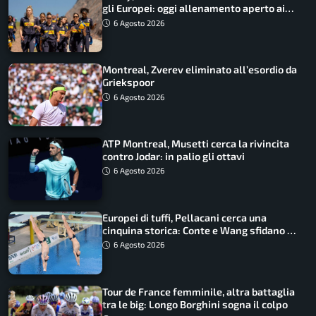
gli Europei: oggi allenamento aperto ai
tifosi
6 Agosto 2026
Montreal, Zverev eliminato all’esordio da
Griekspoor
6 Agosto 2026
ATP Montreal, Musetti cerca la rivincita
contro Jodar: in palio gli ottavi
6 Agosto 2026
Europei di tuffi, Pellacani cerca una
cinquina storica: Conte e Wang sfidano la
piattaforma
6 Agosto 2026
Tour de France femminile, altra battaglia
tra le big: Longo Borghini sogna il colpo