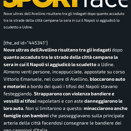
Nove ultras dell'Avellino risultano tra gli indagati dopo quanto accaduto
tra le strade della città campana la sera in cui il Napoli si aggiudicò lo
scudetto a Udine.
[the_ad id=”445341″]
Nove ultras dell’Avellino risultano tra gli indagati
dopo
quanto accaduto tra le strade della città campana la
sera in cui il Napoli si aggiudicò lo scudetto
a Udine.
Almeno venti persone, incappucciate, appostate su corso
Vittorio Emanuele, nel cuore di Avellino,
bloccarono auto
e motorini
a bordo dei quali i tifosi del Napoli stavano
festeggiando.
Strapparono con violenza bandiere e
vessilli ai tifosi
napoletani e con aste
danneggiarono le
loro auto.
Non si limitarono a questo:
minacciarono anche
famiglie con bambini
che passeggiavano sulla principale
arteria della città facendosi consegnare le bandiere dei
neo campioni d’Italia.