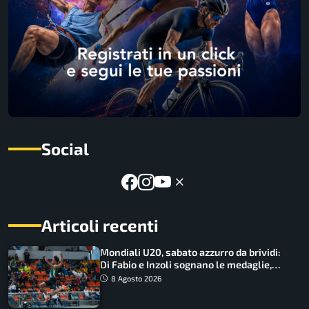
Social
Articoli recenti
Mondiali U20, sabato azzurro da brividi:
Di Fabio e Inzoli sognano le medaglie,
Castellani e Succo in finale
8 Agosto 2026