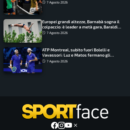
draw
7 Agosto 2026
Europei grandi altezze, Barnabà sogna il
colpaccio: è leader a metà gara, Baraldi
ancora in corsa
7 Agosto 2026
ATP Montreal, subito fuori Bolelli e
Vavassori: Luz e Matos fermano gli
azzurri
7 Agosto 2026