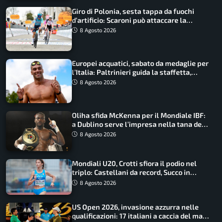
Giro di Polonia, sesta tappa da fuochi
d’artificio: Scaroni può attaccare la
maglia di Lemmen
8 Agosto 2026
Europei acquatici, sabato da medaglie per
l’Italia: Paltrinieri guida la staffetta,
Barnabà sogna l’oro dalle grandi altezze
8 Agosto 2026
Oliha sfida McKenna per il Mondiale IBF:
a Dublino serve l’impresa nella tana del
lupo
8 Agosto 2026
Mondiali U20, Crotti sfiora il podio nel
triplo: Castellani da record, Succo in
finale
8 Agosto 2026
US Open 2026, invasione azzurra nelle
qualificazioni: 17 italiani a caccia del main