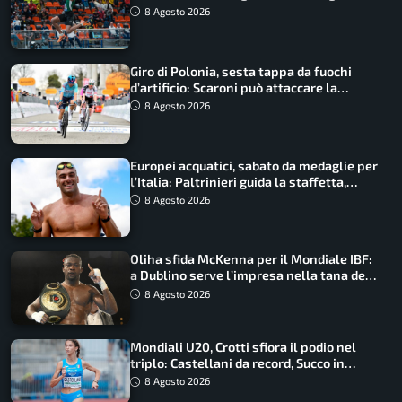
Castellani e Succo in finale
8 Agosto 2026
Giro di Polonia, sesta tappa da fuochi
d’artificio: Scaroni può attaccare la
maglia di Lemmen
8 Agosto 2026
Europei acquatici, sabato da medaglie per
l’Italia: Paltrinieri guida la staffetta,
Barnabà sogna l’oro dalle grandi altezze
8 Agosto 2026
Oliha sfida McKenna per il Mondiale IBF:
a Dublino serve l’impresa nella tana del
lupo
8 Agosto 2026
Mondiali U20, Crotti sfiora il podio nel
triplo: Castellani da record, Succo in
finale
8 Agosto 2026