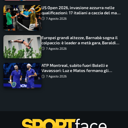
US Open 2026, invasione azzurra nelle
qualificazioni: 17 italiani a caccia del main
draw
7 Agosto 2026
Europei grandi altezze, Barnabà sogna il
colpaccio: è leader a metà gara, Baraldi
ancora in corsa
7 Agosto 2026
ATP Montreal, subito fuori Bolelli e
Vavassori: Luz e Matos fermano gli
azzurri
7 Agosto 2026