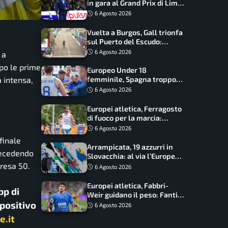
in gara al Grand Prix di Lima:
17 azzurri convocati
6 Agosto 2026
Vuelta a Burgos, Gall trionfa
sul Puerto del Escudo:
Ciccone secondo e nuova
6 Agosto 2026
 a
maglia di leader
opo le prime
Europeo Under 18
femminile, Spagna troppo
a intensa,
forte: Italia battuta 95-41,
6 Agosto 2026
ora si gioca il Mondiale
Europei atletica, Ferragosto
di fuoco per la marcia:
Palmisano, Stano e
6 Agosto 2026
Fortunato guidano l’Italia
finale
Arrampicata, 19 azzurri in
recedendo
Slovacchia: al via l’Europe
presa 50.
Series Lead, tappa decisiva
6 Agosto 2026
per la Speed
Europei atletica, Fabbri-
pp di
Weir guidano il peso: Fantini
spositivo
difende il titolo nel martello
6 Agosto 2026
e.it