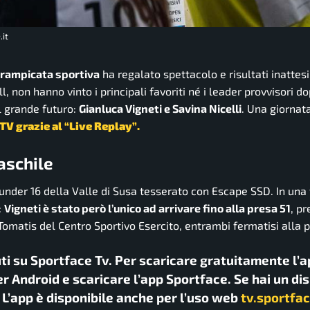
.it
arrampicata sportiva
ha regalato spettacolo e risultati inattesi
, non hanno vinto i principali favoriti né i leader provvisori d
l grande futuro:
Gianluca Vigneti e Savina Nicelli
. Una giornat
TV grazie al
“Live Replay”
.
maschile
 under 16 della Valle di Susa tesserato con Escape SSD. In una 
:
Vigneti è stato però l’unico ad arrivare fino alla presa 51
, p
omatis del Centro Sportivo Esercito, entrambi fermatisi alla 
uti su Sportface Tv. Per scaricare gratuitamente l’a
r Android e scaricare l’app Sportface. Se hai un di
. L’app è disponibile anche per l’uso web
tv.sportfac