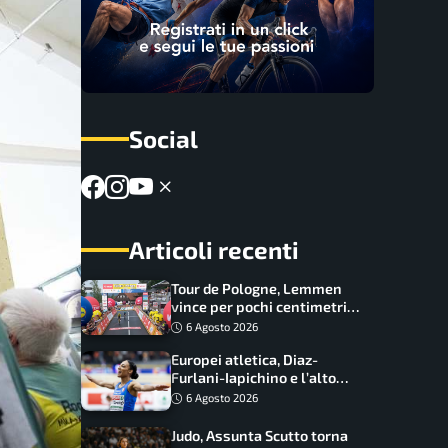
Social
Articoli recenti
Tour de Pologne, Lemmen
vince per pochi centimetri
su Scaroni: maxi-caduta e
6 Agosto 2026
tappa accorciata
Europei atletica, Diaz-
Furlani-Iapichino e l’alto
azzurro: l’Italia sogna nei
6 Agosto 2026
salti
Judo, Assunta Scutto torna