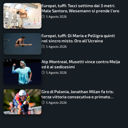
Europei, tuffi: Tocci settimo dai 3 metri.
Male Santoro, Wesemann si prende l’oro
5 Agosto 2026
Europei, tuffi: Di Maria e Pelligra quinti
nel sincro misto. Oro all’Ucraina
5 Agosto 2026
Atp Montreal, Musetti vince contro Meija
ed è ai sedicesimi
5 Agosto 2026
Giro di Polonia, Jonathan Milan fa tris:
terza vittoria consecutiva e primato
rafforzato
5 Agosto 2026