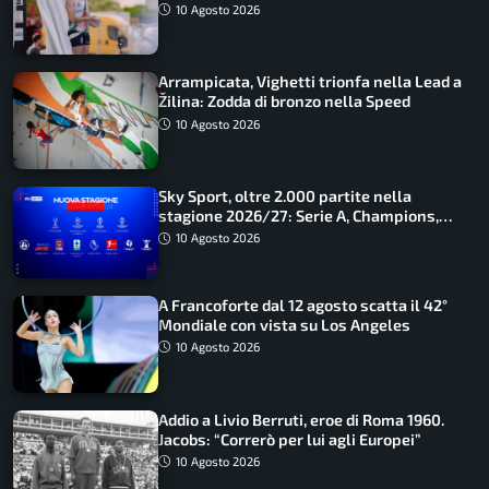
guidano l’Italia
10 Agosto 2026
Arrampicata, Vighetti trionfa nella Lead a
Žilina: Zodda di bronzo nella Speed
10 Agosto 2026
Sky Sport, oltre 2.000 partite nella
stagione 2026/27: Serie A, Champions,
Premier e tutte le novità
10 Agosto 2026
A Francoforte dal 12 agosto scatta il 42°
Mondiale con vista su Los Angeles
10 Agosto 2026
Addio a Livio Berruti, eroe di Roma 1960.
Jacobs: “Correrò per lui agli Europei”
10 Agosto 2026