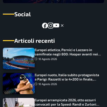
Social
Articoli recenti
Europei atletica, Pernici e Lazzaro in
semifinale negli 800: Hooper avanti nei
100, fuori Tecuceanu
10 Agosto 2026
Europei nuoto, Italia subito protagonista
a Parigi: Razzetti e le 4×200 in finale,
Quadarella domina gli 800
10 Agosto 2026
Europei arrampicata 2026, otto azzurri
convocati per la Speed: Randi e Zurloni