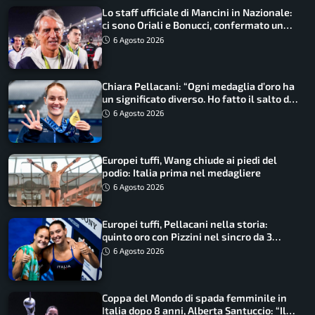
Lo staff ufficiale di Mancini in Nazionale:
ci sono Oriali e Bonucci, confermato un
ritorno
6 Agosto 2026
Chiara Pellacani: “Ogni medaglia d’oro ha
un significato diverso. Ho fatto il salto di
qualità”
6 Agosto 2026
Europei tuffi, Wang chiude ai piedi del
podio: Italia prima nel medagliere
6 Agosto 2026
Europei tuffi, Pellacani nella storia:
quinto oro con Pizzini nel sincro da 3
metri
6 Agosto 2026
Coppa del Mondo di spada femminile in
Italia dopo 8 anni, Alberta Santuccio: “Il