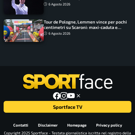
lavoro dà sempre i suoi frutti”
6 Agosto 2026
Tour de Pologne, Lemmen vince per pochi
centimetri su Scaroni: maxi-caduta e
tappa accorciata
6 Agosto 2026
Sportface TV
Contatti
Disclaimer
Homepage
Privacy policy
Copyright 2025 Sportface - Testata giornalistica iscritta nel registro della