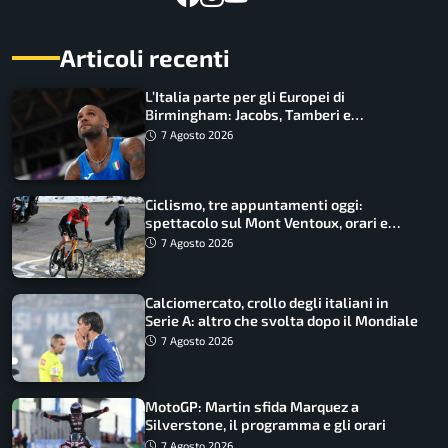
Articoli recenti
L’Italia parte per gli Europei di
Birmingham: Jacobs, Tamberi e
Battocletti guidano una spedizione
7 Agosto 2026
record
Ciclismo, tre appuntamenti oggi:
spettacolo sul Mont Ventoux, orari e
come vederli
7 Agosto 2026
Calciomercato, crollo degli italiani in
Serie A: altro che svolta dopo il Mondiale
7 Agosto 2026
MotoGP: Martin sfida Marquez a
Silverstone, il programma e gli orari
7 Agosto 2026