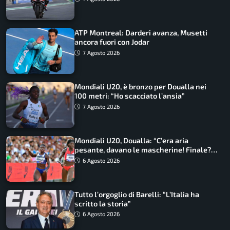
ATP Montreal: Darderi avanza, Musetti
ancora fuori con Jodar
7 Agosto 2026
Mondiali U20, è bronzo per Doualla nei
100 metri: “Ho scacciato l’ansia”
7 Agosto 2026
Mondiali U20, Doualla: “C’era aria
pesante, davano le mascherine! Finale?
Non ho nulla da perdere”
6 Agosto 2026
Tutto l’orgoglio di Barelli: “L’Italia ha
scritto la storia”
6 Agosto 2026