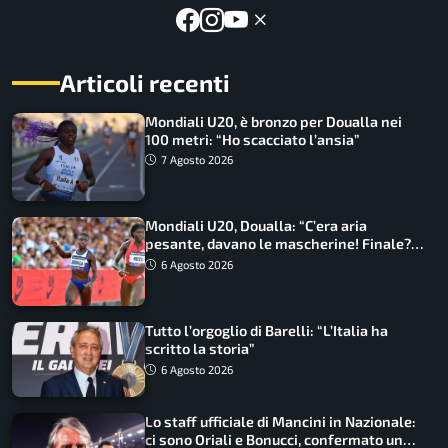
Articoli recenti
Mondiali U20, è bronzo per Doualla nei
100 metri: “Ho scacciato l’ansia”
7 Agosto 2026
Mondiali U20, Doualla: “C’era aria
pesante, davano le mascherine! Finale?
Non ho nulla da perdere”
6 Agosto 2026
Tutto l’orgoglio di Barelli: “L’Italia ha
scritto la storia”
6 Agosto 2026
Lo staff ufficiale di Mancini in Nazionale:
ci sono Oriali e Bonucci, confermato un