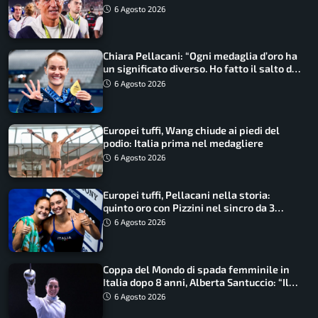
ritorno
6 Agosto 2026
Chiara Pellacani: “Ogni medaglia d’oro ha
un significato diverso. Ho fatto il salto di
qualità”
6 Agosto 2026
Europei tuffi, Wang chiude ai piedi del
podio: Italia prima nel medagliere
6 Agosto 2026
Europei tuffi, Pellacani nella storia:
quinto oro con Pizzini nel sincro da 3
metri
6 Agosto 2026
Coppa del Mondo di spada femminile in
Italia dopo 8 anni, Alberta Santuccio: “Il
lavoro dà sempre i suoi frutti”
6 Agosto 2026