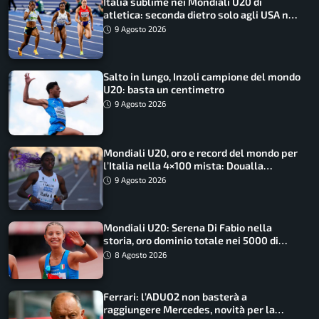
Italia sublime nei Mondiali U20 di
atletica: seconda dietro solo agli USA nel
medagliere
9 Agosto 2026
Salto in lungo, Inzoli campione del mondo
U20: basta un centimetro
9 Agosto 2026
Mondiali U20, oro e record del mondo per
l’Italia nella 4×100 mista: Doualla
straordinaria
9 Agosto 2026
Mondiali U20: Serena Di Fabio nella
storia, oro dominio totale nei 5000 di
marcia
8 Agosto 2026
Ferrari: l’ADUO2 non basterà a
raggiungere Mercedes, novità per la