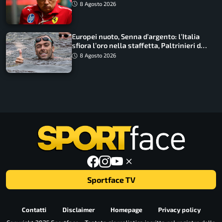
Macarena
8 Agosto 2026
Europei nuoto, Senna d’argento: l’Italia
sfiora l’oro nella staffetta, Paltrinieri da
urlo, il bilancio azzurro
8 Agosto 2026
Sportface TV
Contatti
Disclaimer
Homepage
Privacy policy