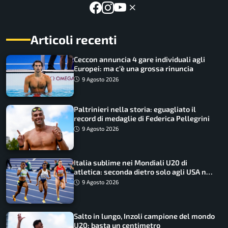
Articoli recenti
Ceccon annuncia 4 gare individuali agli
Europei: ma c’è una grossa rinuncia
9 Agosto 2026
Paltrinieri nella storia: eguagliato il
record di medaglie di Federica Pellegrini
9 Agosto 2026
Italia sublime nei Mondiali U20 di
atletica: seconda dietro solo agli USA nel
medagliere
9 Agosto 2026
Salto in lungo, Inzoli campione del mondo
U20: basta un centimetro