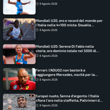
9 Agosto 2026
Mondiali U20, oro e record del mondo per
l’Italia nella 4×100 mista: Doualla
straordinaria
9 Agosto 2026
Mondiali U20: Serena Di Fabio nella
storia, oro dominio totale nei 5000 di
marcia
8 Agosto 2026
Ferrari: l’ADUO2 non basterà a
raggiungere Mercedes, novità per la
Macarena
8 Agosto 2026
Europei nuoto, Senna d’argento: l’Italia
sfiora l’oro nella staffetta, Paltrinieri da
urlo, il bilancio azzurro
8 Agosto 2026