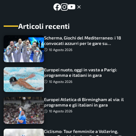
Articoli recenti
Scherma, Giochi del Mediterraneo: i 18
convocati azzurri per le gare su
SportFaceTV
10 Agosto 2026
Europei nuoto, oggi in vasta a Parigi:
programma e italiani in gara
10 Agosto 2026
Europei Atletica di Birmingham al via: il
programma e gli italiani in gara
10 Agosto 2026
Ciclismo: Tour femminile a Vollering,