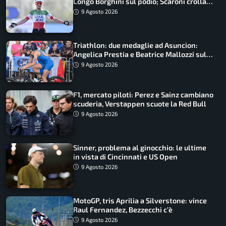
Longo Borghini sul podio; Scaroni crolla
in Polonia
9 Agosto 2026
Triathlon: due medaglie ad Asuncion:
Angelica Prestia e Beatrice Mallozzi sul
podio
9 Agosto 2026
F1, mercato piloti: Perez e Sainz cambiano
scuderia, Verstappen scuote la Red Bull
9 Agosto 2026
Sinner, problema al ginocchio: le ultime
in vista di Cincinnati e US Open
9 Agosto 2026
MotoGP, tris Aprilia a Silverstone: vince
Raul Fernandez, Bezzecchi c’è
9 Agosto 2026