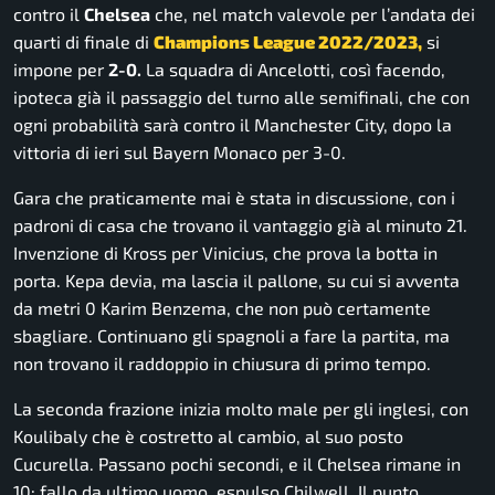
contro il
Chelsea
che, nel match valevole per l’andata dei
quarti di finale di
Champions League 2022/2023,
si
impone per
2-0.
La squadra di Ancelotti, così facendo,
ipoteca già il passaggio del turno alle semifinali, che con
ogni probabilità sarà contro il Manchester City, dopo la
vittoria di ieri sul Bayern Monaco per 3-0.
Gara che praticamente mai è stata in discussione, con i
padroni di casa che trovano il vantaggio già al minuto 21.
Invenzione di Kross per Vinicius, che prova la botta in
porta. Kepa devia, ma lascia il pallone, su cui si avventa
da metri 0 Karim Benzema, che non può certamente
sbagliare. Continuano gli spagnoli a fare la partita, ma
non trovano il raddoppio in chiusura di primo tempo.
La seconda frazione inizia molto male per gli inglesi, con
Koulibaly che è costretto al cambio, al suo posto
Cucurella. Passano pochi secondi, e il Chelsea rimane in
10: fallo da ultimo uomo, espulso Chilwell. Il punto