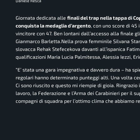
Daniele Resca
Giornata dedicata alle
finali del trap nella tappa di C
conquista la medaglia d’argento
, con uno score di 45 
vincitore con 47. Ben lontani dall’accesso alla finale g
Gianmarco Barletta.Nella prova femminile Silvana Stanc
slovacca Rehak Stefecekova davanti all’ispanica Fatima
qualificazioni Maria Lucia Palmitessa, Alessia Iezzi, Er
“E’ stata una gara impegnativa e davvero dura
– ha spi
regolari hanno determinato punteggi alti. Una volta cent
Ci sono riuscito e questo mi riempie di gioia. Ringrazi
lavoro, la Federazione e l’Arma dei Carabinieri per il s
compagni di squadra per l’ottimo clima che abbiamo res