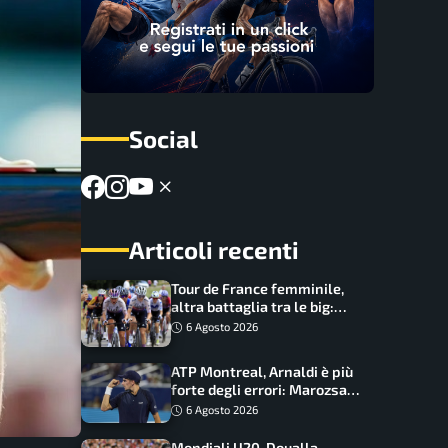
Social
Articoli recenti
Tour de France femminile,
altra battaglia tra le big:
Longo Borghini sogna il
6 Agosto 2026
colpo
ATP Montreal, Arnaldi è più
forte degli errori: Marozsan
piegato dopo oltre due ore
6 Agosto 2026
Mondiali U20, Doualla