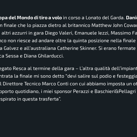
oppa del Mondo di tiro a volo
in corso a Lonato del Garda.
Dani
in finale che lo piazza dietro al britannico Matthew John Cowa
li altri azzurri in gara Diego Valeri, Emanuele Iezzi, Massimo Fa
o non riesce ad andare oltre la quinta posizione nella finale 
 Galvez e all’australiana Catherine Skinner. Si erano fermate
ica Sessa e Diana Ghilarducci.
egato Resca al termine della gara –
L’altra qualità dell’impiant
rata la finale mi sono detto “devi salire sul podio e festeggia
o il Direttore Tecnico Marco Conti con cui abbiamo imposta un o
upporto quotidiano, i miei sponsor Perazzi e Baschieri&Pellagri 
pirato in questa trasferta”.