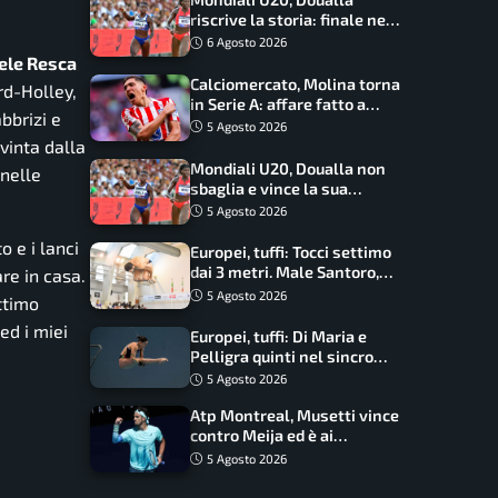
riscrive la storia: finale nei
100 metri dopo trent’anni
6 Agosto 2026
ele Resca
Calciomercato, Molina torna
rd-Holley,
in Serie A: affare fatto a
bbrizi e
cifre sorprendenti
5 Agosto 2026
vinta dalla
Mondiali U20, Doualla non
 nelle
sbaglia e vince la sua
batteria sui 100 metri:
5 Agosto 2026
quando si disputano le finali
o e i lanci
Europei, tuffi: Tocci settimo
dai 3 metri. Male Santoro,
re in casa.
Wesemann si prende l’oro
5 Agosto 2026
ttimo
ed i miei
Europei, tuffi: Di Maria e
Pelligra quinti nel sincro
misto. Oro all’Ucraina
5 Agosto 2026
Atp Montreal, Musetti vince
contro Meija ed è ai
sedicesimi
5 Agosto 2026