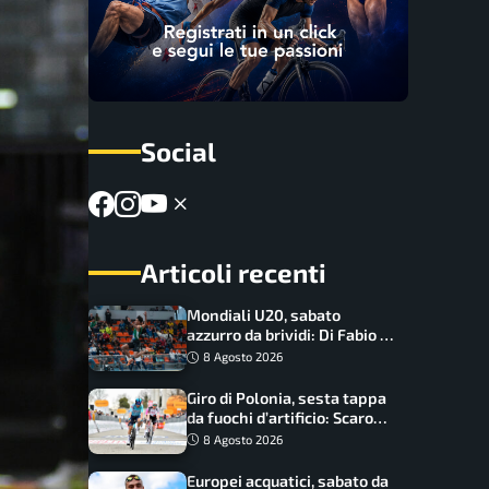
Social
Articoli recenti
Mondiali U20, sabato
azzurro da brividi: Di Fabio e
Inzoli sognano le medaglie,
8 Agosto 2026
Castellani e Succo in finale
Giro di Polonia, sesta tappa
da fuochi d’artificio: Scaroni
può attaccare la maglia di
8 Agosto 2026
Lemmen
Europei acquatici, sabato da