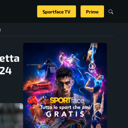
Sportface TV
Prime
t
etta
024