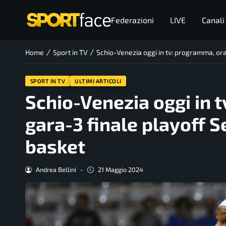
Federazioni
LIVE
Canali
/
/
Home
Sport in TV
Schio-Venezia oggi in tv: programma, ora
SPORT IN TV
ULTIMI ARTICOLI
Schio-Venezia oggi in t
gara-3 finale playoff 
basket
Andrea Bellini
-
21 Maggio 2024