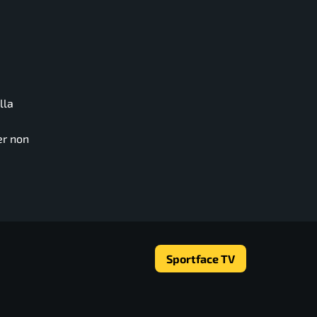
lla
er non
Sportface TV