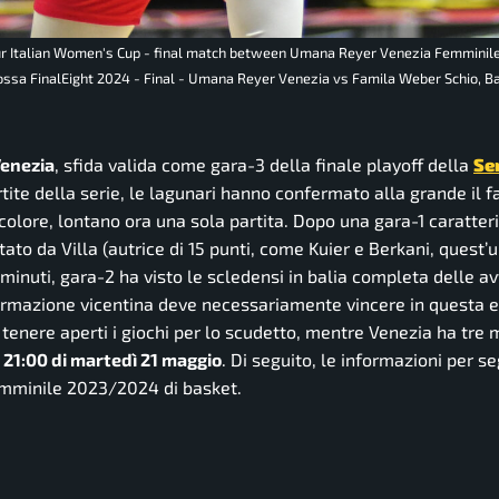
our Italian Women's Cup - final match between Umana Reyer Venezia Femminil
rossa FinalEight 2024 - Final - Umana Reyer Venezia vs Famila Weber Schio, B
Venezia
, sfida valida come gara-3 della finale playoff della
Ser
tite della serie, le lagunari hanno confermato alla grande il f
icolore, lontano ora una sola partita. Dopo una gara-1 caratter
ato da Villa (autrice di 15 punti, come Kuier e Berkani, quest’
minuti, gara-2 ha visto le scledensi in balia completa delle av
a formazione vicentina deve necessariamente vincere in questa e
enere aperti i giochi per lo scudetto, mentre Venezia ha tre 
 21:00 di martedì 21 maggio
. Di seguito, le informazioni per se
 femminile 2023/2024 di basket.