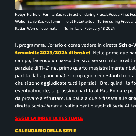
Robyn Parks of Famila Basket in action during FrecciaRossa Final F
Wuber Schio Basket femminile at PalaAlpitour, Torino during Freccia
Italian Women Cup match in Turin, Italy, February 18 2024
Il programma, l’orario e come vedere in diretta
Schio-
femminile 2023/2024 di basket
. Nelle prime due par
campo, facendo un passo decisivo verso il ritorno al tr
parziale di 11-21 nel primo quarto magistralmente ribalt
partita dalla panchina) e compagne nei restanti trenta 
che si sono aggiudicate tutti i parziali. Ora, quindi, l
eventualmente, la prossima partita al PalaRomare per t
da provare a sfruttare. La palla a due è fissata alle
ore
diretta Schio-Venezia, valida per i playoff di Serie A1
SEGUI LA DIRETTA TESTUALE
CALENDARIO DELLA SERIE