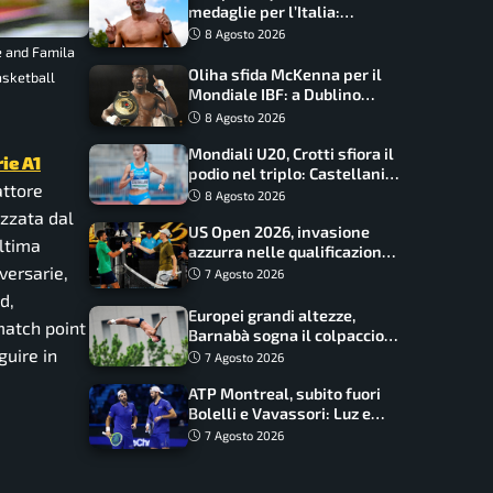
medaglie per l’Italia:
Paltrinieri guida la staffetta,
8 Agosto 2026
Barnabà sogna l’oro dalle
e and Famila
grandi altezze
Oliha sfida McKenna per il
asketball
Mondiale IBF: a Dublino
serve l’impresa nella tana
8 Agosto 2026
del lupo
Mondiali U20, Crotti sfiora il
ie A1
podio nel triplo: Castellani
attore
da record, Succo in finale
8 Agosto 2026
izzata dal
US Open 2026, invasione
ultima
azzurra nelle qualificazioni:
versarie,
17 italiani a caccia del main
7 Agosto 2026
draw
d,
Europei grandi altezze,
match point
Barnabà sogna il colpaccio:
guire in
è leader a metà gara, Baraldi
7 Agosto 2026
ancora in corsa
ATP Montreal, subito fuori
Bolelli e Vavassori: Luz e
Matos fermano gli azzurri
7 Agosto 2026