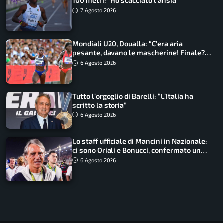
100 metri: “Ho scacciato l’ansia”
7 Agosto 2026
Mondiali U20, Doualla: “C’era aria
pesante, davano le mascherine! Finale?
Non ho nulla da perdere”
6 Agosto 2026
Tutto l’orgoglio di Barelli: “L’Italia ha
scritto la storia”
6 Agosto 2026
Lo staff ufficiale di Mancini in Nazionale:
ci sono Oriali e Bonucci, confermato un
ritorno
6 Agosto 2026