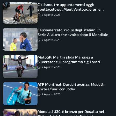
Ciclismo, tre appuntamenti oggi:
spettacolo sul Mont Ventoux, orari e
come vederli
7 Agosto 2026
Calciomercato, crollo degli italiani in
Serie A: altro che svolta dopo il Mondiale
7 Agosto 2026
MotoGP: Martin sfida Marquez a
Silverstone, il programma e gli orari
7 Agosto 2026
ATP Montreal: Darderi avanza, Musetti
ancora fuori con Jodar
7 Agosto 2026
Mondiali U20, è bronzo per Doualla nei