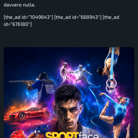
davvero nulla.
[the_ad id=”1049643″] [the_ad id=”668943″] [the_ad
id=”676180″]