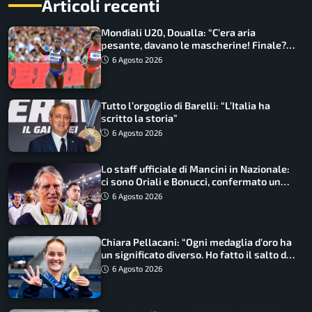
Articoli recenti
Mondiali U20, Doualla: “C’era aria
pesante, davano le mascherine! Finale?
Non ho nulla da perdere”
6 Agosto 2026
Tutto l’orgoglio di Barelli: “L’Italia ha
scritto la storia”
6 Agosto 2026
Lo staff ufficiale di Mancini in Nazionale:
ci sono Oriali e Bonucci, confermato un
ritorno
6 Agosto 2026
Chiara Pellacani: “Ogni medaglia d’oro ha
un significato diverso. Ho fatto il salto di
qualità”
6 Agosto 2026