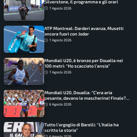
Silverstone, il programma e gli orari
7 Agosto 2026
ATP Montreal: Darderi avanza, Musetti
ancora fuori con Jodar
7 Agosto 2026
Mondiali U20, è bronzo per Doualla nei
100 metri: “Ho scacciato l’ansia”
7 Agosto 2026
Mondiali U20, Doualla: “C’era aria
pesante, davano le mascherine! Finale?
Non ho nulla da perdere”
6 Agosto 2026
Tutto l’orgoglio di Barelli: “L’Italia ha
scritto la storia”
6 Agosto 2026