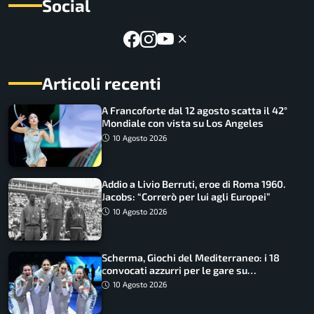
Social
Articoli recenti
A Francoforte dal 12 agosto scatta il 42°
Mondiale con vista su Los Angeles
10 Agosto 2026
Addio a Livio Berruti, eroe di Roma 1960.
Jacobs: “Correrò per lui agli Europei”
10 Agosto 2026
Scherma, Giochi del Mediterraneo: i 18
convocati azzurri per le gare su
SportFaceTV
10 Agosto 2026