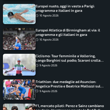
Europei nuoto, oggi in vasta a Parigi:
programma e italiani in gara
10 Agosto 2026
Europei Atletica di Birmingham al via: il
programma e gli italiani in gara
10 Agosto 2026
Ciclismo: Tour femminile a Vollering,
Longo Borghini sul podio; Scaroni crolla
in Polonia
9 Agosto 2026
Triathlon: due medaglie ad Asuncion:
Angelica Prestia e Beatrice Mallozzi sul
podio
9 Agosto 2026
F1, mercato piloti: Perez e Sainz cambiano