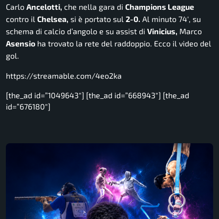
Carlo
Ancelotti,
che nella gara di
Champions League
contro il
Chelsea,
si è portato sul
2-0.
Al minuto 74′, su
schema di calcio d’angolo e su assist di
Vinicius,
Marco
Asensio
ha trovato la rete del raddoppio. Ecco il video del
gol.
https://streamable.com/4eo2ka
[the_ad id=”1049643″] [the_ad id=”668943″] [the_ad
id=”676180″]