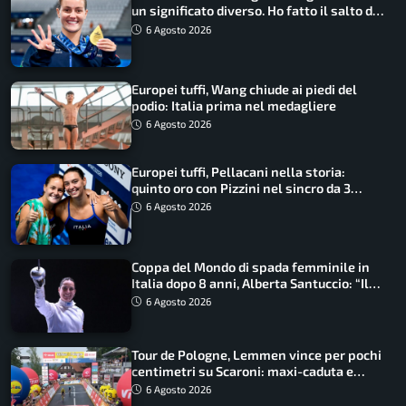
un significato diverso. Ho fatto il salto di
qualità”
6 Agosto 2026
Europei tuffi, Wang chiude ai piedi del
podio: Italia prima nel medagliere
6 Agosto 2026
Europei tuffi, Pellacani nella storia:
quinto oro con Pizzini nel sincro da 3
metri
6 Agosto 2026
Coppa del Mondo di spada femminile in
Italia dopo 8 anni, Alberta Santuccio: “Il
lavoro dà sempre i suoi frutti”
6 Agosto 2026
Tour de Pologne, Lemmen vince per pochi
centimetri su Scaroni: maxi-caduta e
tappa accorciata
6 Agosto 2026