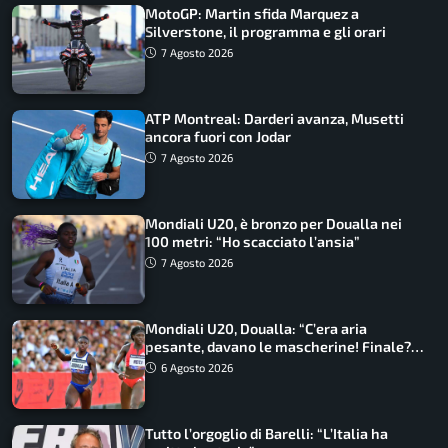
MotoGP: Martin sfida Marquez a
Silverstone, il programma e gli orari
7 Agosto 2026
ATP Montreal: Darderi avanza, Musetti
ancora fuori con Jodar
7 Agosto 2026
Mondiali U20, è bronzo per Doualla nei
100 metri: “Ho scacciato l’ansia”
7 Agosto 2026
Mondiali U20, Doualla: “C’era aria
pesante, davano le mascherine! Finale?
Non ho nulla da perdere”
6 Agosto 2026
Tutto l’orgoglio di Barelli: “L’Italia ha