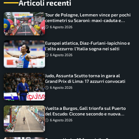
Articoli recenti
Tour de Pologne, Lemmen vince per pochi
centimetri su Scaroni: maxi-caduta e
tappa accorciata
6 Agosto 2026
Europei atletica, Diaz-Furlani-Iapichino e
l’alto azzurro: l’Italia sogna nei salti
6 Agosto 2026
Judo, Assunta Scutto torna in gara al
Grand Prix di Lima: 17 azzurri convocati
6 Agosto 2026
Vuelta a Burgos, Gall trionfa sul Puerto
del Escudo: Ciccone secondo e nuova
maglia di leader
6 Agosto 2026