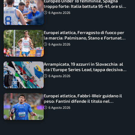
Europeo Under 18 femminile, Spagna
troppo forte: Italia battuta 95-41, ora si
gioca il Mondiale
6 Agosto 2026
Europei atletica, Ferragosto di fuoco per
la marcia: Palmisano, Stano e Fortunato
guidano l’Italia
6 Agosto 2026
Arrampicata, 19 azzurri in Slovacchia: al
via l’Europe Series Lead, tappa decisiva
per la Speed
6 Agosto 2026
Europei atletica, Fabbri-Weir guidano il
peso: Fantini difende il titolo nel
martello
6 Agosto 2026