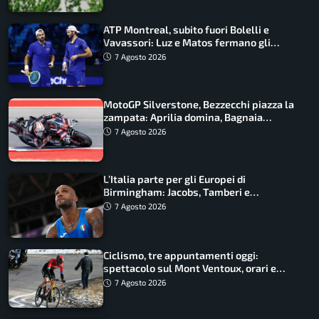
ATP Montreal, subito fuori Bolelli e
Vavassori: Luz e Matos fermano gli
azzurri
7 Agosto 2026
MotoGP Silverstone, Bezzecchi piazza la
zampata: Aprilia domina, Bagnaia
costretto al Q1
7 Agosto 2026
L’Italia parte per gli Europei di
Birmingham: Jacobs, Tamberi e
Battocletti guidano una spedizione
7 Agosto 2026
record
Ciclismo, tre appuntamenti oggi:
spettacolo sul Mont Ventoux, orari e
come vederli
7 Agosto 2026