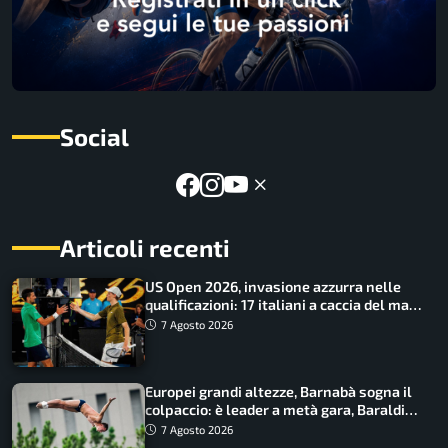
Social
Articoli recenti
US Open 2026, invasione azzurra nelle
qualificazioni: 17 italiani a caccia del main
draw
7 Agosto 2026
Europei grandi altezze, Barnabà sogna il
colpaccio: è leader a metà gara, Baraldi
ancora in corsa
7 Agosto 2026