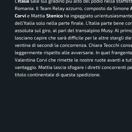
L’
Italia
sale sul gradino più alto del podio nella staffet
Romania. Il Team Relay azzurro, composto da Simone
Corvi
e Mattia
Stenico
ha ingaggiato un’entusiasmante du
dell’Italia solo nella parte finale. L’Italia parte bene
assoluta sul giro, al pari del transalpino Musy. Al pri
lasciano capire che sarà difficile per le altre stargli di
ventina di secondi la concorrenza. Chiara Teocchi cons
leggermente rispetto alle avversarie. In quel frangente,
Valentina Corvi che rimette le nostre ruote avanti a tu
vantaggio. Mattia lascia sfogare i diretti concorrenti pe
titolo continentale di questa spedizione.