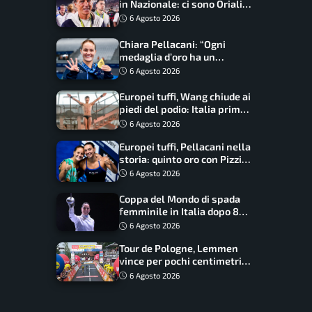
in Nazionale: ci sono Oriali e
Bonucci, confermato un
6 Agosto 2026
ritorno
Chiara Pellacani: “Ogni
medaglia d’oro ha un
significato diverso. Ho fatto
6 Agosto 2026
il salto di qualità”
Europei tuffi, Wang chiude ai
piedi del podio: Italia prima
nel medagliere
6 Agosto 2026
Europei tuffi, Pellacani nella
storia: quinto oro con Pizzini
nel sincro da 3 metri
6 Agosto 2026
Coppa del Mondo di spada
femminile in Italia dopo 8
anni, Alberta Santuccio: “Il
6 Agosto 2026
lavoro dà sempre i suoi
Tour de Pologne, Lemmen
frutti”
vince per pochi centimetri
su Scaroni: maxi-caduta e
6 Agosto 2026
tappa accorciata