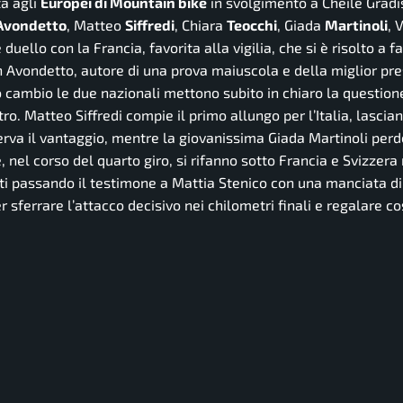
ta agli
Europei di Mountain bike
in svolgimento a Cheile Gradis
Avondetto
, Matteo
Siffredi
, Chiara
Teocchi
, Giada
Martinoli
, 
ello con la Francia, favorita alla vigilia, che si è risolto a f
 con Avondetto, autore di una prova maiuscola e della miglior pr
mo cambio le due nazionali mettono subito in chiaro la question
etro. Matteo Siffredi compie il primo allungo per l’Italia, lasci
erva il vantaggio, mentre la giovanissima Giada Martinoli perd
 nel corso del quarto giro, si rifanno sotto Francia e Svizzera
tti passando il testimone a Mattia Stenico con una manciata di
r sferrare l’attacco decisivo nei chilometri finali e regalare co