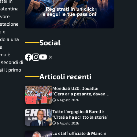
tei in
Valentina
avore
estazione
e e
ando a una
Social
e
 ma è
 secondi di
sì il primo
Articoli recenti
Mondiali U20, Doualla:
“C’era aria pesante, davano
le mascherine! Finale? Non
6 Agosto 2026
ho nulla da perdere”
Tutto l’orgoglio di Barelli:
“L’Italia ha scritto la storia”
6 Agosto 2026
Lo staff ufficiale di Mancini