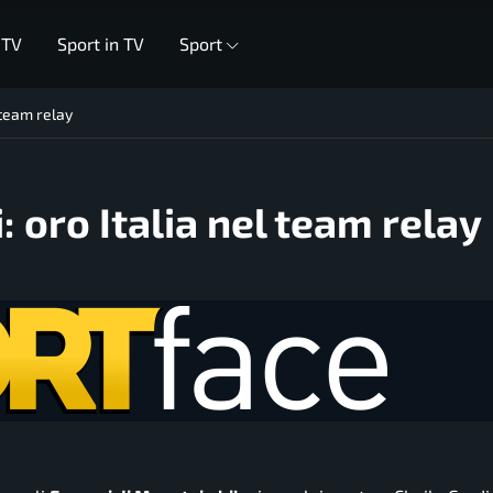
 TV
Sport in TV
Sport
 team relay
 oro Italia nel team relay