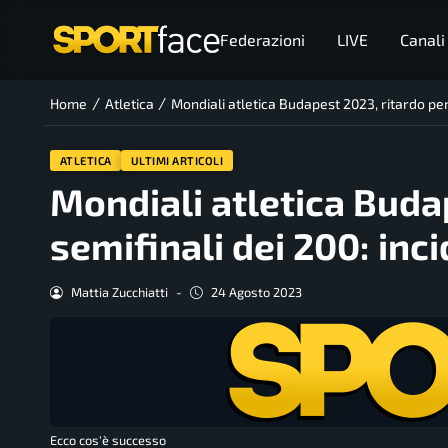
Federazioni
LIVE
Canali
/
/
Home
Atletica
Mondiali atletica Budapest 2023, ritardo per 
ATLETICA
ULTIMI ARTICOLI
Mondiali atletica Budap
semifinali dei 200: inc
Mattia Zucchiatti
-
24 Agosto 2023
Ecco cos'è successo