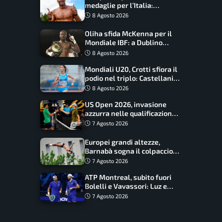
medaglie per l’Italia:
Paltrinieri guida la staffetta,
8 Agosto 2026
Barnabà sogna l’oro dalle
grandi altezze
Oliha sfida McKenna per il
Mondiale IBF: a Dublino
serve l’impresa nella tana
8 Agosto 2026
del lupo
Mondiali U20, Crotti sfiora il
podio nel triplo: Castellani
da record, Succo in finale
8 Agosto 2026
US Open 2026, invasione
azzurra nelle qualificazioni:
17 italiani a caccia del main
7 Agosto 2026
draw
Europei grandi altezze,
Barnabà sogna il colpaccio:
è leader a metà gara, Baraldi
7 Agosto 2026
ancora in corsa
ATP Montreal, subito fuori
Bolelli e Vavassori: Luz e
Matos fermano gli azzurri
7 Agosto 2026