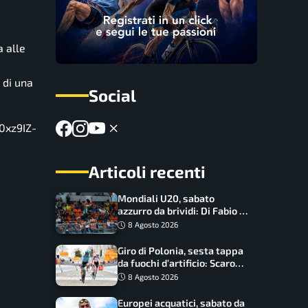
 alle
 di una
Social
0xz9IZ-
Articoli recenti
Mondiali U20, sabato
azzurro da brividi: Di Fabio e
Inzoli sognano le medaglie,
8 Agosto 2026
Castellani e Succo in finale
Giro di Polonia, sesta tappa
da fuochi d’artificio: Scaroni
può attaccare la maglia di
8 Agosto 2026
Lemmen
Europei acquatici, sabato da