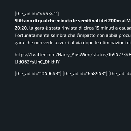
[the_ad id=”445341″]
Slittano di qualche minuto le semifinali dei 200m ai M
20:20, la gara è stata rinviata di circa 15 minuti a causa
Fortunatamente sembra che l’impatto non abbia procurat
gara che non vede azzurri al via dopo le eliminazioni di
https://twitter.com/Harry_AusWien/status/16947734
LldQ62YsUhC_DhkhJY
[the_ad id=”1049643″] [the_ad id=”668943″] [the_ad id