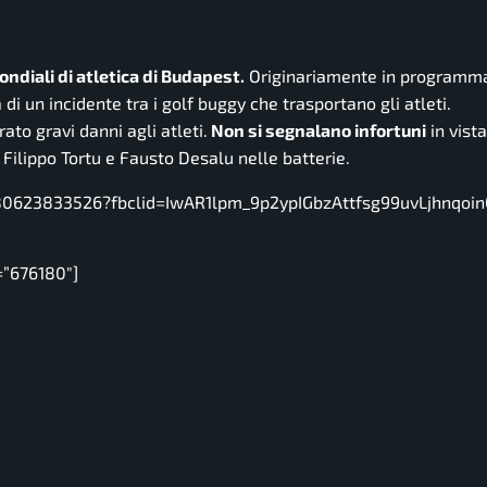
ondiali di atletica di Budapest.
Originariamente in programma
 di un incidente tra i golf buggy che trasportano gli atleti.
o gravi danni agli atleti.
Non si segnalano infortuni
in vista
 Filippo Tortu e Fausto Desalu nelle batterie.
80623833526?fbclid=IwAR1lpm_9p2ypIGbzAttfsg99uvLjhnqoin
=”676180″]