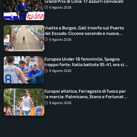
Grand Prix di Lima: 17 azzurri convocati
6 Agosto 2026
Vuelta a Burgos, Gall trionfa sul Puerto
del Escudo: Ciccone secondo e nuova
maglia di leader
6 Agosto 2026
Europeo Under 18 femminile, Spagna
troppo forte: Italia battuta 95-41, ora si
gioca il Mondiale
6 Agosto 2026
Europei atletica, Ferragosto di fuoco per
la marcia: Palmisano, Stano e Fortunato
guidano l’Italia
6 Agosto 2026