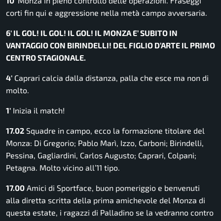
10′
Monza in pieno controllo delle operazioni. Fraseggi
corti fin qui e aggressione nella metà campo avversaria.
6′ IL GOL! IL GOL! IL GOL! IL MONZA E’ SUBITO IN
VANTAGGIO CON BIRINDELLI! DEL FIGLIO D’ARTE IL PRIMO
CENTRO STAGIONALE.
4′
Caprari calcia dalla distanza, palla che esce ma non di
molto.
1′
Inizia il match!
17.02
Squadre in campo, ecco la formazione titolare del
Monza: Di Gregorio; Pablo Marì, Izzo, Carboni; Birindelli,
Pessina, Gagliardini, Carlos Augusto; Caprari, Colpani;
Petagna. Molto vicino all’11 tipo.
17.00
Amici di Sportface, buon pomeriggio e benvenuti
alla diretta scritta della prima amichevole del Monza di
questa estate, i ragazzi di Palladino se la vedranno contro