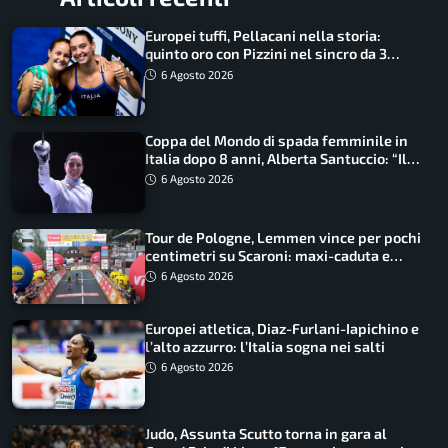
Europei tuffi, Pellacani nella storia:
quinto oro con Pizzini nel sincro da 3
metri
6 Agosto 2026
Coppa del Mondo di spada femminile in
Italia dopo 8 anni, Alberta Santuccio: “Il
lavoro dà sempre i suoi frutti”
6 Agosto 2026
Tour de Pologne, Lemmen vince per pochi
centimetri su Scaroni: maxi-caduta e
tappa accorciata
6 Agosto 2026
Europei atletica, Diaz-Furlani-Iapichino e
l’alto azzurro: l’Italia sogna nei salti
6 Agosto 2026
Judo, Assunta Scutto torna in gara al