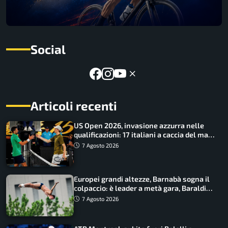
Social
Articoli recenti
US Open 2026, invasione azzurra nelle
qualificazioni: 17 italiani a caccia del main
draw
7 Agosto 2026
Europei grandi altezze, Barnabà sogna il
colpaccio: è leader a metà gara, Baraldi
ancora in corsa
7 Agosto 2026