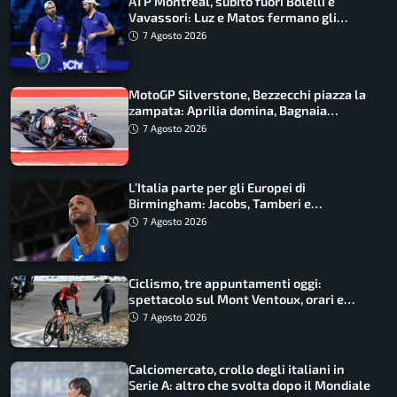
ATP Montreal, subito fuori Bolelli e
Vavassori: Luz e Matos fermano gli
azzurri
7 Agosto 2026
MotoGP Silverstone, Bezzecchi piazza la
zampata: Aprilia domina, Bagnaia
costretto al Q1
7 Agosto 2026
L’Italia parte per gli Europei di
Birmingham: Jacobs, Tamberi e
Battocletti guidano una spedizione
7 Agosto 2026
record
Ciclismo, tre appuntamenti oggi:
spettacolo sul Mont Ventoux, orari e
come vederli
7 Agosto 2026
Calciomercato, crollo degli italiani in
Serie A: altro che svolta dopo il Mondiale